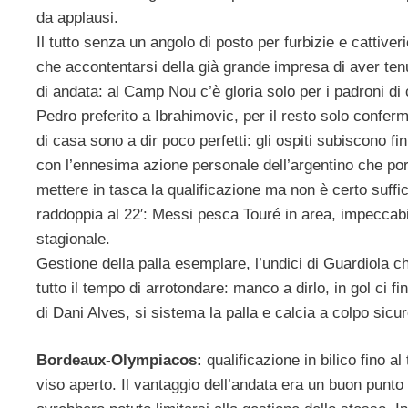
da applausi.
Il tutto senza un angolo di posto per furbizie e cattiverie
che accontentarsi della già grande impresa di aver ten
di andata: al Camp Nou c’è gloria solo per i padroni di
Pedro preferito a Ibrahimovic, per il resto solo conferm
di casa sono a dir poco perfetti: gli ospiti subiscono fi
con l’ennesima azione personale dell’argentino che port
mettere in tasca la qualificazione ma non è certo suffici
raddoppia al 22′: Messi pesca Touré in area, impeccabi
stagionale.
Gestione della palla esemplare, l’undici di Guardiola ch
tutto il tempo di arrotondare: manco a dirlo, in gol ci fin
di Dani Alves, si sistema la palla e calcia a colpo sicur
Bordeaux-Olympiacos:
qualificazione in bilico fino a
viso aperto. Il vantaggio dell’andata era un buon punto 