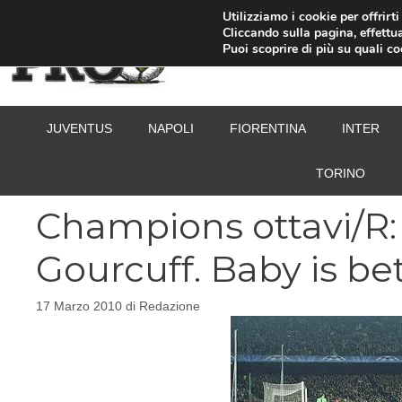
Vai
Utilizziamo i cookie per offrirt
Cliccando sulla pagina, effettua
al
Puoi scoprire di più su quali c
contenuto
JUVENTUS
NAPOLI
FIORENTINA
INTER
TORINO
Champions ottavi/R:
Gourcuff. Baby is be
17 Marzo 2010
di
Redazione