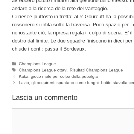
avrebbero potuto limitarsi alla gestione dello stesso. 
andare alla ricerca della rete del vantaggio.
Ci riesce piuttosto in fretta: al 5′ Gourcuff ha la possibi
rossonero si infila sotto la traversa. Poco spazio per i
nonostante ciò, la ripresa regala il colpo di scena. E’ i
destro dal limite. Le due squadre finiscono in dieci pe
chiude i conti: passa il Bordeaux.
Categorie
Champions League
Tag
Champions League ottavi
,
Risultati Champions League
Kakà: gioco male per colpa della pubalgia
Lazio, gli acquirenti spuntano come funghi: Lotito stavolta c
Lascia un commento
Commento