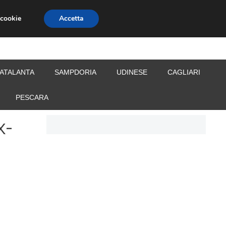
 cookie
Accetta
S
CALCIOMERCATO
ALLENATORI
ATALANTA
SAMPDORIA
UDINESE
CAGLIARI
PESCARA
x-