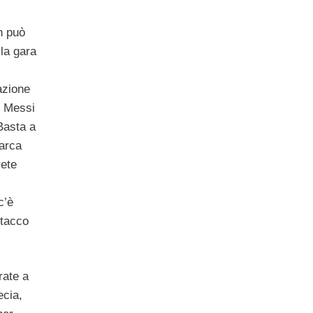
on può
la gara
azione
io Messi
Basta a
Barca
rete
c’è
 tacco
rate a
ecia,