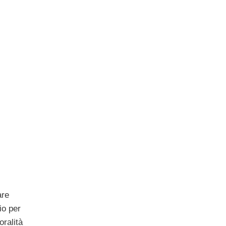
are
io per
ralità