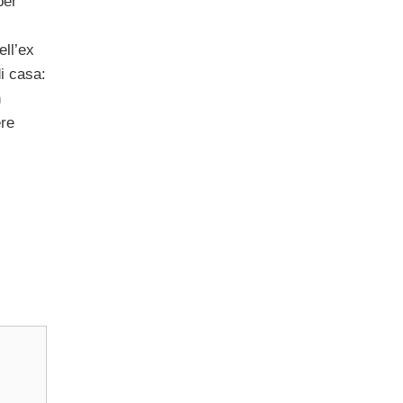
per
ell’ex
di casa:
n
ere