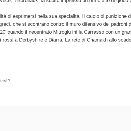
Invece, il Bordeaux ha subito impresso un ritmo alto di gioco 
lità di esprimersi nella sua specialità. Il calcio di punizione d
 greci, che si scontrano contro il muro difensivo dei padroni 
l 20′ quando il neoentrato Mitroglu infila Carrasso con un gra
r i rossi a Derbyshire e Diarra. La rete di Chamakh allo scad
ederà?