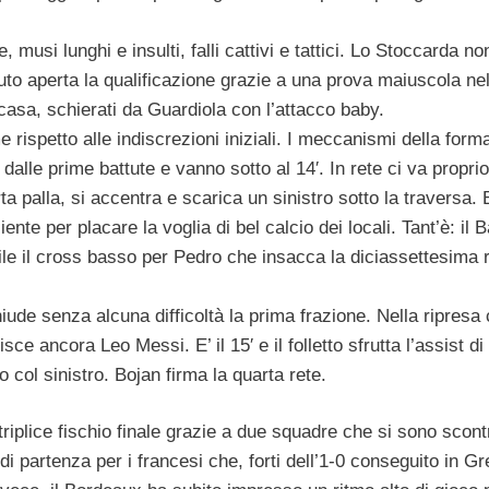
, musi lunghi e insulti, falli cattivi e tattici. Lo Stoccarda n
uto aperta la qualificazione grazie a una prova maiuscola nel
 casa, schierati da Guardiola con l’attacco baby.
e rispetto alle indiscrezioni iniziali. I meccanismi della form
n dalle prime battute e vanno sotto al 14′. In rete ci va propr
a palla, si accentra e scarica un sinistro sotto la traversa. 
ente per placare la voglia di bel calcio dei locali. Tant’è: il 
le il cross basso per Pedro che insacca la diciassettesima 
iude senza alcuna difficoltà la prima frazione. Nella ripresa 
isce ancora Leo Messi. E’ il 15′ e il folletto sfrutta l’assist di
o col sinistro. Bojan firma la quarta rete.
l triplice fischio finale grazie a due squadre che si sono scont
di partenza per i francesi che, forti dell’1-0 conseguito in Gr