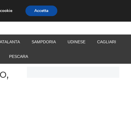
 cookie
Accetta
S
CALCIOMERCATO
ALLENATORI
ATALANTA
SAMPDORIA
UDINESE
CAGLIARI
PESCARA
o,