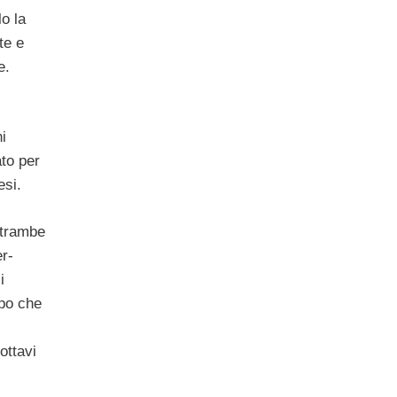
lo la
te e
e.
i
ato per
esi.
ntrambe
er-
i
opo che
ottavi