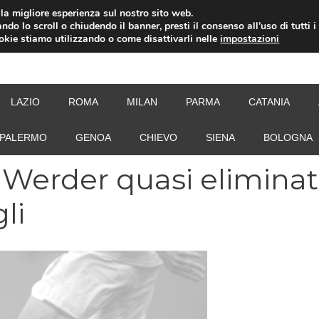
i la migliore esperienza sul nostro sito web.
ndo lo scroll o chiudendo il banner, presti il consenso all’uso di tutti i
ookie stiamo utilizzando o come disattivarli nelle
impostazioni
NEW
LAZIO
ROMA
MILAN
PARMA
CATANIA
PALERMO
GENOA
CHIEVO
SIENA
BOLOGNA
Werder quasi eliminat
li