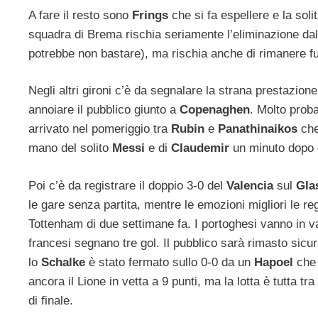
A fare il resto sono
Frings
che si fa espellere e la sol
squadra di Brema rischia seriamente l’eliminazione da
potrebbe non bastare), ma rischia anche di rimanere fuo
Negli altri gironi c’è da segnalare la strana prestazion
annoiare il pubblico giunto a
Copenaghen
. Molto prob
arrivato nel pomeriggio tra
Rubin
e
Panathinaikos
che
mano del solito
Messi
e di
Claudemir
un minuto dopo 
Poi c’è da registrare il doppio 3-0 del
Valencia
sul
Gla
le gare senza partita, mentre le emozioni migliori le re
Tottenham di due settimane fa. I portoghesi vanno in va
francesi segnano tre gol. Il pubblico sarà rimasto sic
lo
Schalke
è stato fermato sullo 0-0 da un
Hapoel
che 
ancora il Lione in vetta a 9 punti, ma la lotta è tutta t
di finale.