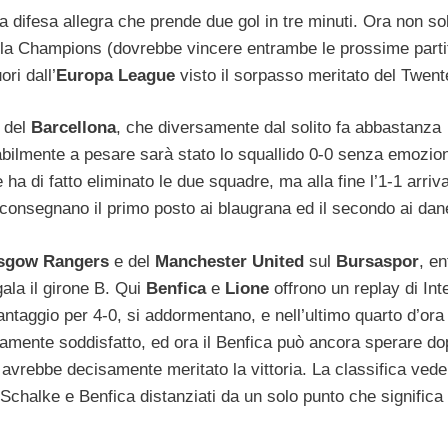
ita difesa allegra che prende due gol in tre minuti. Ora non so
lla Champions (dovrebbe vincere entrambe le prossime parti
ri dall’
Europa League
visto il sorpasso meritato del Twent
e del
Barcellona
, che diversamente dal solito fa abbastanza
abilmente a pesare sarà stato lo squallido 0-0 senza emozion
 ha di fatto eliminato le due squadre, ma alla fine l’1-1 arriv
consegnano il primo posto ai blaugrana ed il secondo ai dan
sgow Rangers
e del
Manchester United
sul
Bursaspor
, e
gala il girone B. Qui
Benfica
e
Lione
offrono un replay di Int
ntaggio per 4-0, si addormentano, e nell’ultimo quarto d’ora 
uramente soddisfatto, ed ora il Benfica può ancora sperare d
avrebbe decisamente meritato la vittoria. La classifica vede
ra Schalke e Benfica distanziati da un solo punto che significa 