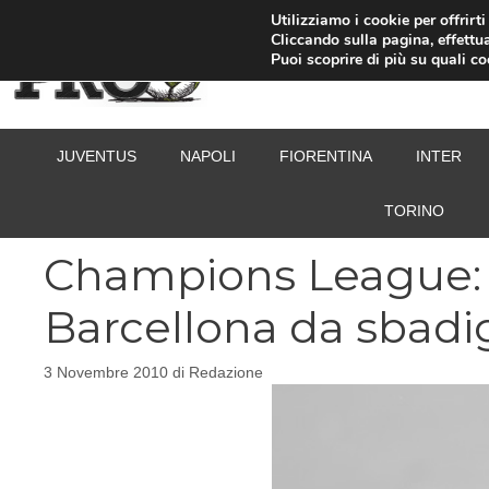
Vai
Utilizziamo i cookie per offrirt
Cliccando sulla pagina, effettua
al
Puoi scoprire di più su quali c
contenuto
JUVENTUS
NAPOLI
FIORENTINA
INTER
TORINO
Champions League: 
Barcellona da sbadig
3 Novembre 2010
di
Redazione