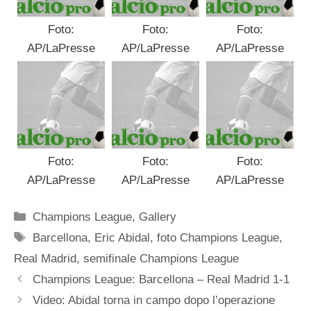
Foto:
Foto:
Foto:
AP/LaPresse
AP/LaPresse
AP/LaPresse
Foto:
Foto:
Foto:
AP/LaPresse
AP/LaPresse
AP/LaPresse
Categorie
Champions League
,
Gallery
Tag
Barcellona
,
Eric Abidal
,
foto Champions League
,
Real Madrid
,
semifinale Champions League
Champions League: Barcellona – Real Madrid 1-1
Video: Abidal torna in campo dopo l’operazione