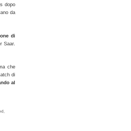
ns dopo
vano da
tone di
r Saar.
 ma che
match di
ndo al
ed
,