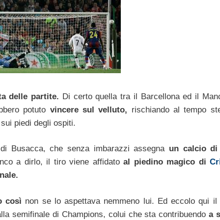
a delle partite.
Di certo quella tra il Barcellona ed il Man
ebbero potuto
vincere sul velluto,
rischiando al tempo st
sui piedi degli ospiti.
io di Busacca, che senza imbarazzi assegna
un calcio di
o a dirlo, il tiro viene affidato
al piedino magico di
Cr
nale.
o così
non se lo aspettava nemmeno lui. Ed eccolo qui il
alla semifinale di Champions, colui che sta contribuendo
a 