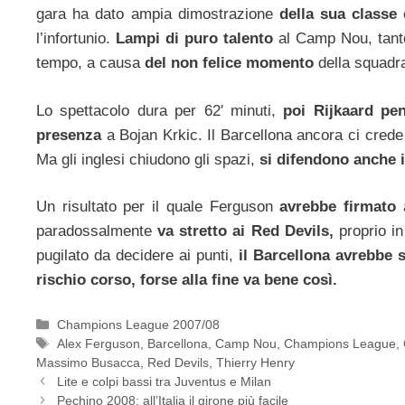
gara ha dato ampia dimostrazione
della sua classe c
l’infortunio.
Lampi di puro talento
al Camp Nou, tanto
tempo, a causa
del non felice momento
della squadr
Lo spettacolo dura per 62′ minuti,
poi Rijkaard pe
presenza
a Bojan Krkic. Il Barcellona ancora ci cre
Ma gli inglesi chiudono gli spazi,
si difendono anche i
Un risultato per il quale Ferguson
avrebbe firmato
paradossalmente
va stretto ai Red Devils,
proprio in 
pugilato da decidere ai punti,
il Barcellona avrebbe 
rischio corso, forse alla fine va bene così.
Categorie
Champions League 2007/08
Tag
Alex Ferguson
,
Barcellona
,
Camp Nou
,
Champions League
,
Massimo Busacca
,
Red Devils
,
Thierry Henry
Lite e colpi bassi tra Juventus e Milan
Pechino 2008: all’Italia il girone più facile