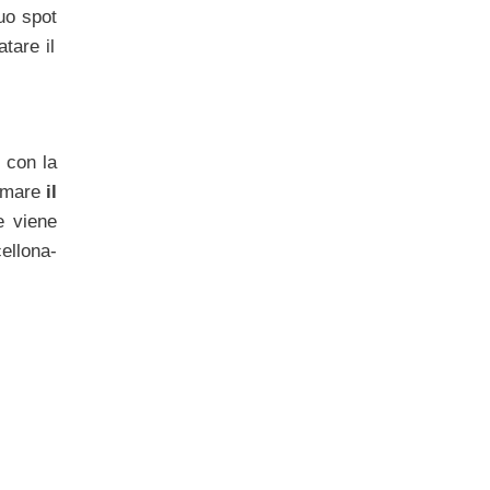
suo spot
tare il
,
con la
amare
il
e viene
ellona-