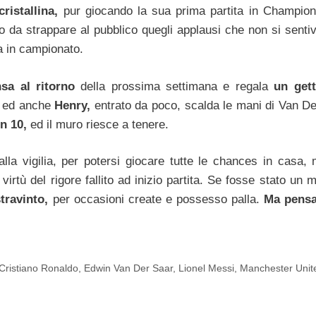
ristallina,
pur giocando la sua prima partita in Champio
 da strappare al pubblico quegli applausi che non si senti
a in campionato.
nsa al ritorno
della prossima settimana e regala
un get
de ed anche
Henry,
entrato da poco, scalda le mani di Van De
n 10,
ed il muro riesce a tenere.
alla vigilia, per potersi giocare tutte le chances in casa,
virtù del rigore fallito ad inizio partita. Se fosse stato un 
stravinto,
per occasioni create e possesso palla.
Ma pensa
Cristiano Ronaldo
,
Edwin Van Der Saar
,
Lionel Messi
,
Manchester Unit