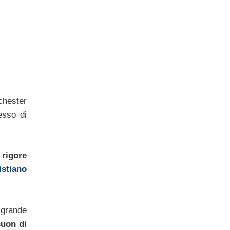
chester
esso di
 rigore
istiano
 grande
suon di