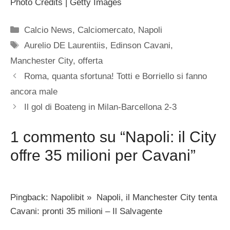
Photo Credits | Getty Images
Categorie
Calcio News
,
Calciomercato
,
Napoli
Tag
Aurelio DE Laurentiis
,
Edinson Cavani
,
Manchester City
,
offerta
Roma, quanta sfortuna! Totti e Borriello si fanno
ancora male
Il gol di Boateng in Milan-Barcellona 2-3
1 commento su “Napoli: il City
offre 35 milioni per Cavani”
Pingback: Napolibit » Napoli, il Manchester City tenta
Cavani: pronti 35 milioni – Il Salvagente