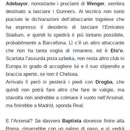
Adebayor
, nonostante i proclami di
Wenger
, sembra
destinato a lasciare i Gunners. Al tecnico non sono
piaciute le dichiarazioni dell’attaccante togolese che
ha espresso il desiderio di lasciare l’Emirates
Stadium, e quindi lo spedirà il più lontano possibile,
probabilmente a Barcellona. Lì c’è un altro attaccante
che non ha tanta voglia di rimanere, ed è
Eto’o
.
Scartata l’assurda pista
uzbeka
, non resta altro club in
Europa in grado di accogliere lui e il suo stipendio a
braccia aperte, se non il Chelsea.
Arrivato lì però si pesterà i piedi con
Drogba
, che
quindi non potrà fare altro che fare le valigie, ma
stavolta non andrebbe a colmare il vuoto nell’Arsenal,
ma finirebbe a Madrid, sponda Real.
E l’Arsenal? Se davvero
Baptista
dovesse finire alla
Roma, rimarrebbe con un palmo di naso, e si vedrà