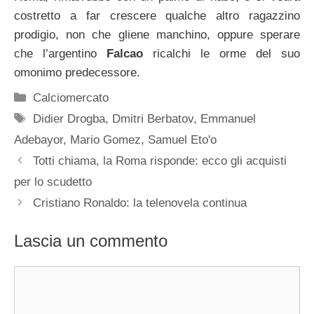
costretto a far crescere qualche altro ragazzino
prodigio, non che gliene manchino, oppure sperare
che l’argentino
Falcao
ricalchi le orme del suo
omonimo predecessore.
Categorie
Calciomercato
Tag
Didier Drogba
,
Dmitri Berbatov
,
Emmanuel
Adebayor
,
Mario Gomez
,
Samuel Eto'o
Totti chiama, la Roma risponde: ecco gli acquisti
per lo scudetto
Cristiano Ronaldo: la telenovela continua
Lascia un commento
Commento