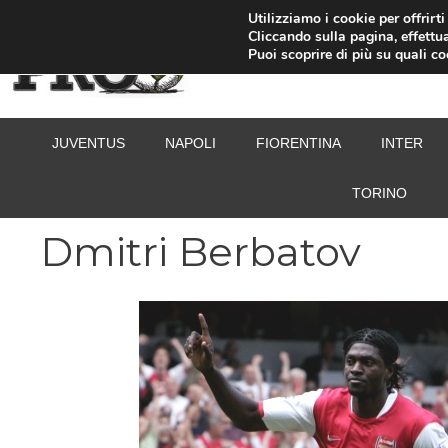
Vai
Utilizziamo i cookie per offrirt
Cliccando sulla pagina, effettua
al
Puoi scoprire di più su quali c
contenuto
JUVENTUS
NAPOLI
FIORENTINA
INTER
TORINO
Dmitri Berbatov