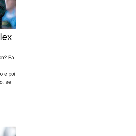
Alex
son? Fa
co e poi
o, se