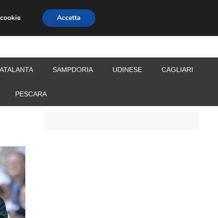
 cookie
Accetta
S
CALCIOMERCATO
ALLENATORI
ATALANTA
SAMPDORIA
UDINESE
CAGLIARI
PESCARA