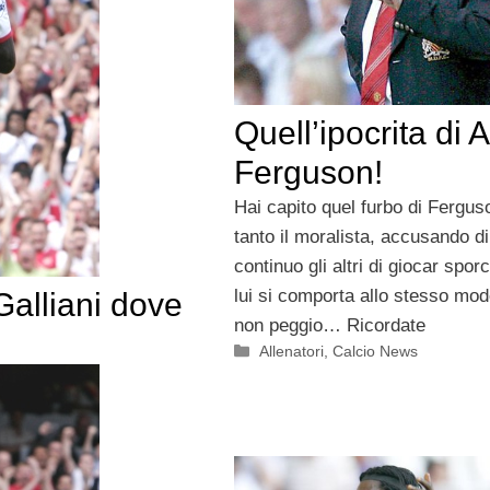
Quell’ipocrita di 
Ferguson!
Hai capito quel furbo di Fergu
tanto il moralista, accusando di
continuo gli altri di giocar spor
lui si comporta allo stesso mod
Galliani dove
non peggio… Ricordate
Categorie
Allenatori
,
Calcio News