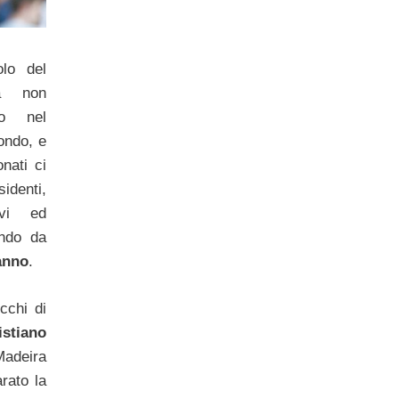
lo del
Ma non
mo nel
ondo, e
nati ci
denti,
tivi ed
ando da
’anno
.
cchi di
istiano
adeira
rato la