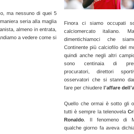
sso, ma nessuno di quei 5
maniera seria alla maglia
Finora ci siamo occupati so
anista, almeno in entrata,
calciomercato italiano. 
 Andiamo a vedere come si
dimentichiamoci che sia
Continente più calciofilo del m
quindi anche negli altri campio
sono centinaia di presi
procuratori, direttori spor
osservatori che si stanno d
fare per chiudere
l’affare dell
Quello che ormai è sotto gli o
tutti è sempre la telenovela
Cr
Ronaldo
. Il fenomeno di M
qualche giorno fa aveva dichia