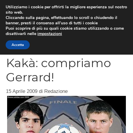
Vai
Utilizziamo i cookie per offrirti la migliore esperienza sul nostro
al
sito web.
MEN
Cliccando sulla pagina, effettuando lo scroll o chiudendo il
contenuto
banner, presti il consenso all’uso di tutti i cookie
Puoi scoprire di più su quali cookie stiamo utilizzando o come
disattivarli nelle
impostazioni
CATEGORIES
Accetta
Kakà: compriamo
Gerrard!
15 Aprile 2009
di
Redazione