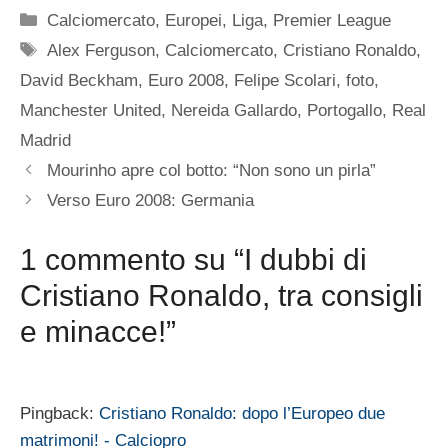
Categorie
Calciomercato
,
Europei
,
Liga
,
Premier League
Tag
Alex Ferguson
,
Calciomercato
,
Cristiano Ronaldo
,
David Beckham
,
Euro 2008
,
Felipe Scolari
,
foto
,
Manchester United
,
Nereida Gallardo
,
Portogallo
,
Real
Madrid
Mourinho apre col botto: “Non sono un pirla”
Verso Euro 2008: Germania
1 commento su “I dubbi di
Cristiano Ronaldo, tra consigli
e minacce!”
Pingback:
Cristiano Ronaldo: dopo l’Europeo due
matrimoni! - Calciopro