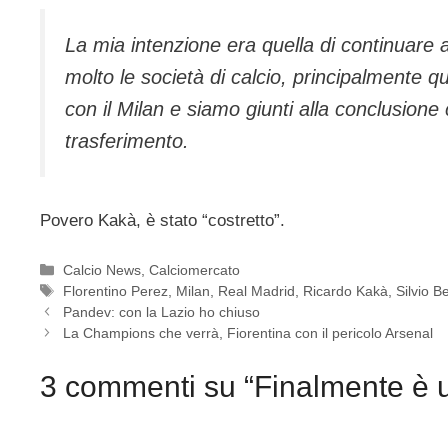
La mia intenzione era quella di continuare 
molto le società di calcio, principalmente 
con il Milan e siamo giunti alla conclusione 
trasferimento.
Povero Kakà, è stato “costretto”.
Categorie
Calcio News
,
Calciomercato
Tag
Florentino Perez
,
Milan
,
Real Madrid
,
Ricardo Kakà
,
Silvio B
Pandev: con la Lazio ho chiuso
La Champions che verrà, Fiorentina con il pericolo Arsenal
3 commenti su “Finalmente è uf