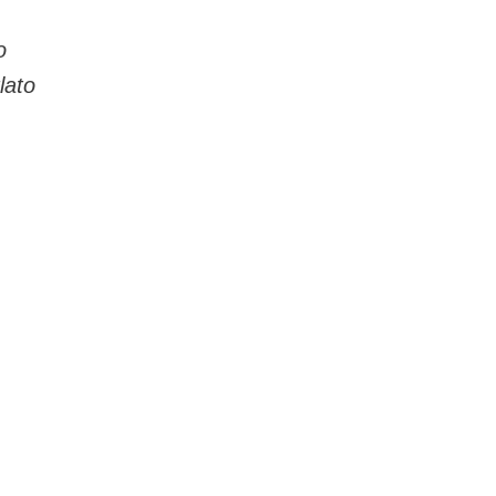
o
lato