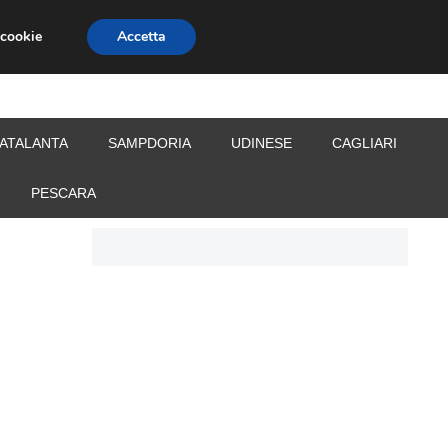
 cookie
Accetta
S
CALCIOMERCATO
ALLENATORI
ATALANTA
SAMPDORIA
UDINESE
CAGLIARI
PESCARA