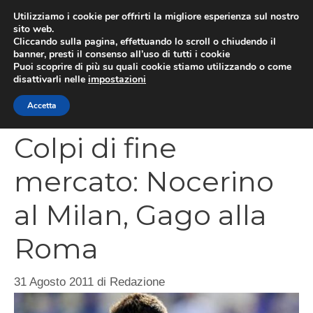
Vai
Utilizziamo i cookie per offrirti la migliore esperienza sul nostro
al
sito web.
MEN
Cliccando sulla pagina, effettuando lo scroll o chiudendo il
contenuto
banner, presti il consenso all’uso di tutti i cookie
Puoi scoprire di più su quali cookie stiamo utilizzando o come
disattivarli nelle
impostazioni
CATEGORIES
Accetta
Colpi di fine
mercato: Nocerino
al Milan, Gago alla
Roma
31 Agosto 2011
di
Redazione