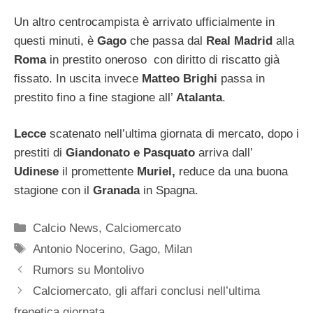
Un altro centrocampista è arrivato ufficialmente in
questi minuti, è
Gago
che passa dal
Real Madrid
alla
Roma
in prestito oneroso con diritto di riscatto già
fissato. In uscita invece
Matteo Brighi
passa in
prestito fino a fine stagione all’
Atalanta
.
Lecce
scatenato nell’ultima giornata di mercato, dopo i
prestiti di
Giandonato e Pasquato
arriva dall’
Udinese
il promettente
Muriel,
reduce da una buona
stagione con il
Granada
in Spagna.
Categorie
Calcio News
,
Calciomercato
Tag
Antonio Nocerino
,
Gago
,
Milan
Rumors su Montolivo
Calciomercato, gli affari conclusi nell’ultima
frenetica giornata