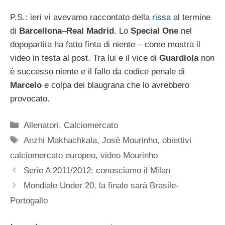
P.S.: ieri vi avevamo raccontato della
rissa
al termine
di
Barcellona
–
Real Madrid
. Lo
Special One
nel
dopopartita ha fatto finta di niente – come mostra il
video in testa al post. Tra lui e il vice di
Guardiola
non
è successo niente e il fallo da codice penale di
Marcelo
e colpa dei blaugrana che lo avrebbero
provocato.
Categorie
Allenatori
,
Calciomercato
Tag
Anzhi Makhachkala
,
Josè Mourinho
,
obiettivi
calciomercato europeo
,
video Mourinho
Serie A 2011/2012: conosciamo il Milan
Mondiale Under 20, la finale sarà Brasile-
Portogallo