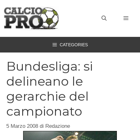
Vai
al
MEN
contenuto
CATEGORIES
Bundesliga: si
delineano le
gerarchie del
campionato
5 Marzo 2008
di
Redazione