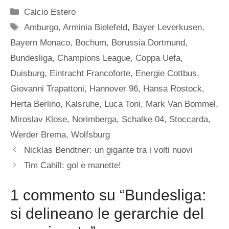
Categorie
Calcio Estero
Tag
Amburgo
,
Arminia Bielefeld
,
Bayer Leverkusen
,
Bayern Monaco
,
Bochum
,
Borussia Dortmund
,
Bundesliga
,
Champions League
,
Coppa Uefa
,
Duisburg
,
Eintracht Francoforte
,
Energie Cottbus
,
Giovanni Trapattoni
,
Hannover 96
,
Hansa Rostock
,
Herta Berlino
,
Kalsruhe
,
Luca Toni
,
Mark Van Bommel
,
Miroslav Klose
,
Norimberga
,
Schalke 04
,
Stoccarda
,
Werder Brema
,
Wolfsburg
Nicklas Bendtner: un gigante tra i volti nuovi
Tim Cahill: gol e manette!
1 commento su “Bundesliga:
si delineano le gerarchie del