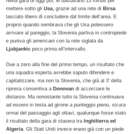
Nella gara di oggi poi, le bastavano 13 minuti per
mettere sotto gli
Usa,
grazie ad una rete di
Birsa
lasciato libero di concludere dal limite dell’area. E
proprio quando sembrava che gli Usa potessero
arrivare al pareggio, la Slovenia partiva in contropiede
e puniva gli americani con la rete siglata da
Ljubjankic
poco prima ell’intervallo.
Due a zero alla fine del primo tempo, un risultato che
una squadra esperta avrebbe saputo difendere e
capitalizzare, ma non la Slovenia, che già al 3′ della
ripresa consentiva a
Donovan
di accorciare le
distanze. Ma nonostante tutto la Slovenia continuava
ad essere in testa ad girone a punteggio pieno, sicura
ormai del passaggio agli ottavi, qualunque fosse stato
il risultato della gara di stasera tra
Inghilterra ed
Algeria
. Gli Stati Uniti invece erano già con un piede