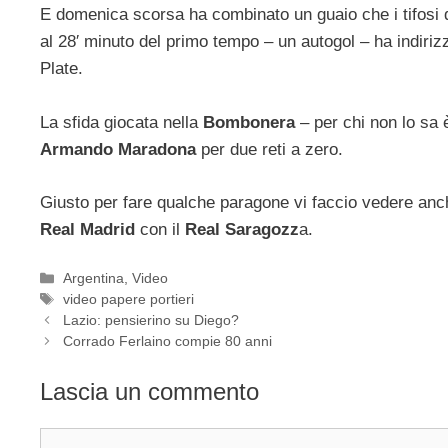
E domenica scorsa ha combinato un guaio che i tifosi 
al 28′ minuto del primo tempo – un autogol – ha indiriz
Plate.
La sfida giocata nella
Bombonera
– per chi non lo sa è
Armando Maradona
per due reti a zero.
Giusto per fare qualche paragone vi faccio vedere anc
Real Madrid
con il
Real Saragozz
a.
Categorie
Argentina
,
Video
Tag
video papere portieri
Lazio: pensierino su Diego?
Corrado Ferlaino compie 80 anni
Lascia un commento
Commento