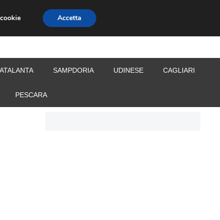
 cookie
Accetta
S
CALCIOMERCATO
ALLENATORI
ATALANTA
SAMPDORIA
UDINESE
CAGLIARI
PESCARA