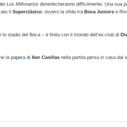
dei
Los Millonarios
dimenticheranno difficilmente. Una sua p
zato il
Superclásico
, ovvero la sfida tra
Boca Juniors
e Riv
 lo stadio del Boca – è finita con il triondo dell’ex-club di
Di
he la
papera
di
Iker Casillas
nella partita persa in casa dal 