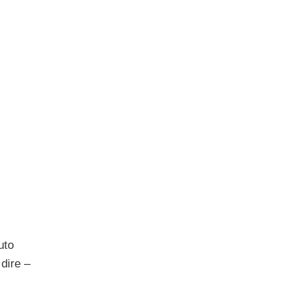
uto
 dire –