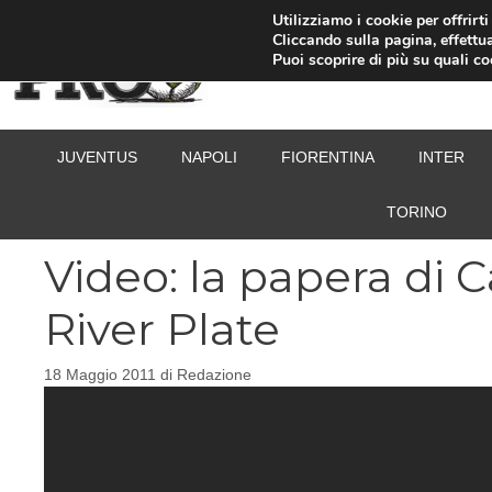
Vai
Utilizziamo i cookie per offrirt
Cliccando sulla pagina, effettua
al
Puoi scoprire di più su quali c
contenuto
JUVENTUS
NAPOLI
FIORENTINA
INTER
TORINO
Video: la papera di C
River Plate
18 Maggio 2011
di
Redazione