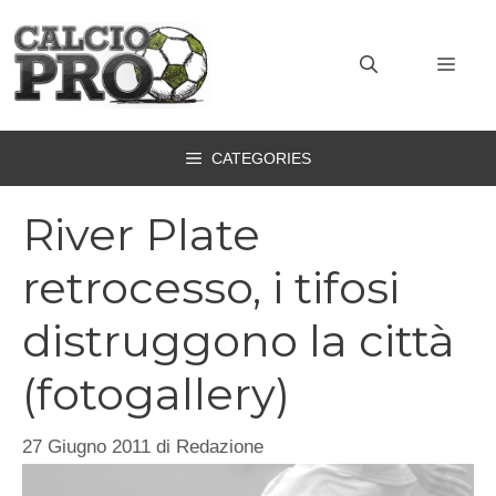
Vai
al
MEN
contenuto
CATEGORIES
River Plate
retrocesso, i tifosi
distruggono la città
(fotogallery)
27 Giugno 2011
di
Redazione