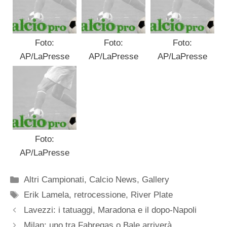
Foto:
Foto:
Foto:
AP/LaPresse
AP/LaPresse
AP/LaPresse
Foto:
AP/LaPresse
Categorie
Altri Campionati
,
Calcio News
,
Gallery
Tag
Erik Lamela
,
retrocessione
,
River Plate
Lavezzi: i tatuaggi, Maradona e il dopo-Napoli
Milan: uno tra Fabregas o Bale arriverà