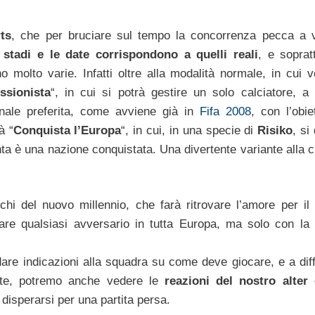
ts
, che per bruciare sul tempo la concorrenza pecca a v
 stadi e le date corrispondono a quelli reali
, e soprat
o molto varie. Infatti oltre alla modalità normale, in cui 
ssionista
“, in cui si potrà gestire un solo calciatore, a 
nale preferita, come avviene già in
Fifa 2008
, con l’obie
à “
Conquista l’Europa
“, in cui, in una specie di
Risiko
, si
inta è una nazione conquistata. Una divertente variante alla 
chi del nuovo millennio, che farà ritrovare l’amore per il 
tare qualsiasi avversario in tutta Europa, ma solo con la 
 dare indicazioni alla squadra su come deve giocare, e a dif
sente, potremo anche vedere le
reazioni del nostro alter
 disperarsi per una partita persa.