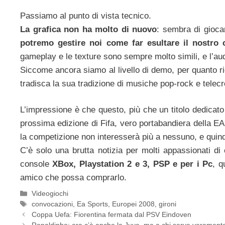
Passiamo al punto di vista tecnico.
La grafica non ha molto di nuovo
: sembra di gioc
potremo gestire noi come far esultare il nostro c
gameplay e le texture sono sempre molto simili, e l’aud
Siccome ancora siamo al livello di demo, per quanto r
tradisca la sua tradizione di musiche pop-rock e telecr
L’impressione è che questo, più che un titolo dedicato
prossima edizione di Fifa, vero portabandiera della EA
la competizione non interesserà più a nessuno, e quind
C’è solo una brutta notizia per molti appassionati di 
console
XBox, Playstation 2 e 3, PSP e per i Pc
, q
amico che possa comprarlo.
Categorie
Videogiochi
Tag
convocazioni
,
Ea Sports
,
Europei 2008
,
gironi
Coppa Uefa: Fiorentina fermata dal PSV Eindoven