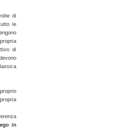
olte di
tutto le
vengono
propria
ttivo di
 devono
classica
proprio
propria
ferenza
 ego in