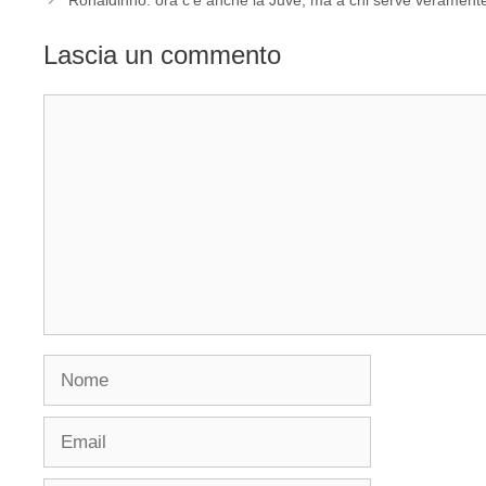
Ronaldinho: ora c’è anche la Juve, ma a chi serve verament
Lascia un commento
Commento
Nome
Email