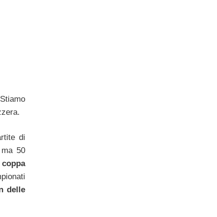
 Stiamo
zzera.
rtite di
 ma 50
a coppa
pionati
 delle