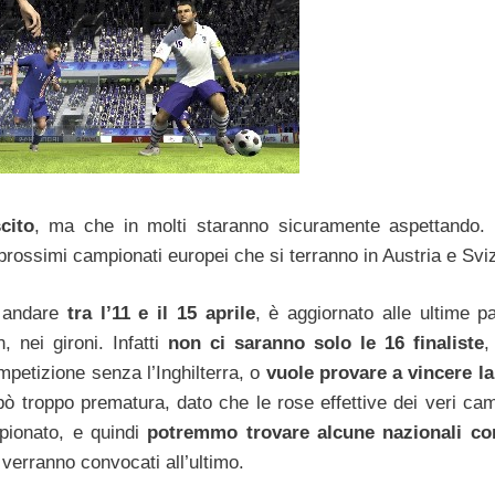
cito
, ma che in molti staranno sicuramente aspettando.
ei prossimi campionati europei che si terranno in Austria e Svi
e andare
tra l’11 e il 15 aprile
, è aggiornato alle ultime pa
, nei gironi. Infatti
non ci saranno solo le 16 finaliste
,
mpetizione senza l’Inghilterra, o
vuole provare a vincere l
pò troppo prematura, dato che le rose effettive dei veri cam
pionato, e quindi
potremmo trovare alcune nazionali con
 verranno convocati all’ultimo.