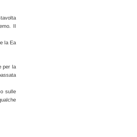
stavolta
emo. Il
e la Ea
 per la
passata
o sulle
qualche