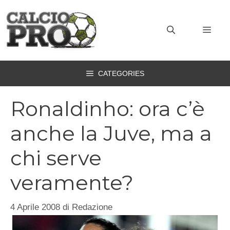
Vai
al
MEN
contenuto
CATEGORIES
Ronaldinho: ora c’è
anche la Juve, ma a
chi serve
veramente?
4 Aprile 2008
di
Redazione