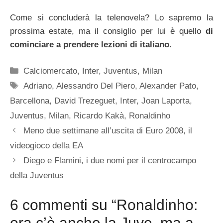
Come si concluderà la telenovela? Lo sapremo la
prossima estate, ma il consiglio per lui è quello
di
cominciare a prendere lezioni di italiano.
Categorie
Calciomercato
,
Inter
,
Juventus
,
Milan
Tag
Adriano
,
Alessandro Del Piero
,
Alexander Pato
,
Barcellona
,
David Trezeguet
,
Inter
,
Joan Laporta
,
Juventus
,
Milan
,
Ricardo Kakà
,
Ronaldinho
Meno due settimane all’uscita di Euro 2008, il
videogioco della EA
Diego e Flamini, i due nomi per il centrocampo
della Juventus
6 commenti su “Ronaldinho:
ora c’è anche la Juve, ma a