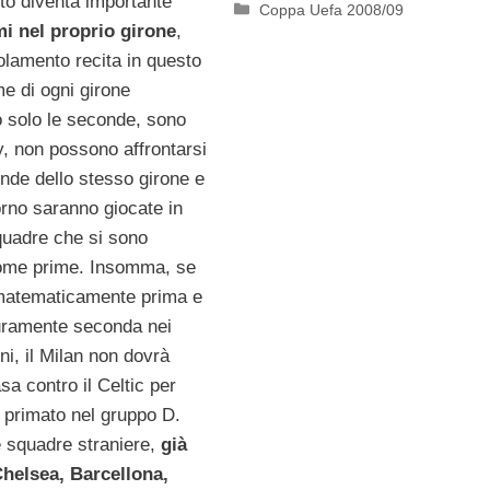
to diventa importante
Categorie
Coppa Uefa 2008/09
mi nel proprio girone
,
olamento recita in questo
e di ogni girone
o solo le seconde, sono
by, non possono affrontarsi
nde dello stesso girone e
torno saranno giocate in
quadre che si sono
come prime. Insomma, se
à matematicamente prima e
uramente seconda nei
oni, il Milan non dovrà
sa contro il Celtic per
l primato nel gruppo D.
e squadre straniere,
già
Chelsea, Barcellona,