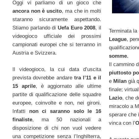
Oggi vi parliamo di un gioco che
ancora non è uscito
, ma che in molti
staranno sicuramente aspettando.
Stiamo parlando di
Uefa Euro 2008
, il
Terminata la 
videogioco ufficiale dei prossimi
League
, pen
campionati europei che si terranno in
qualificazio
Austria e Svizzera.
somme.
Il cammino de
Il videogioco, la cui data d’uscita
piuttosto po
prevista dovrebbe andare
tra l’11 e il
e
Milan
già q
15 aprile
, è aggiornato alle ultime
finale; virtua
partite di qualificazione delle squadre
Lazio
, che 
europee, coinvolte e non, nei gironi.
miracolo a M
Infatti
non ci saranno solo le 16
sperare che 
finaliste
, ma 50 nazionali a
vinca con l’
O
disposizione di chi non vuol vedere
una competizione senza l’Inghilterra,