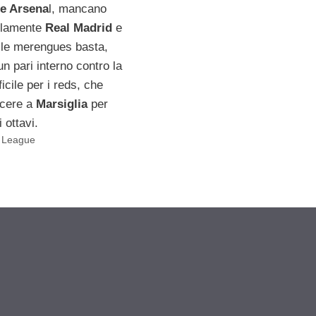
e Arsena
l, mancano
solamente
Real Madrid
e
alle merengues basta,
n pari interno contro la
ficile per i reds, che
ncere a
Marsiglia
per
 ottavi.
 League