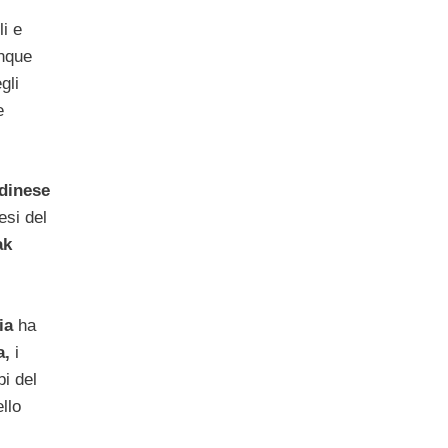
li e
nque
gli
e
Udinese
lesi del
ak
ia
ha
a,
i
bi del
llo