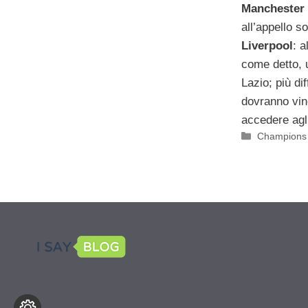
Manchester 
all’appello 
Liverpool
: 
come detto, u
Lazio; più dif
dovranno vi
accedere agli
Categorie
Champions