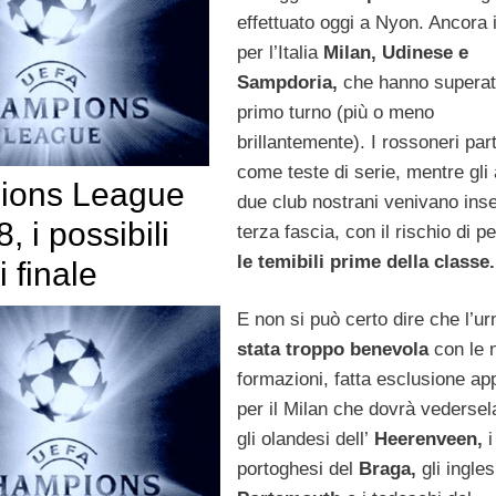
effettuato oggi a Nyon. Ancora i
per l’Italia
Milan, Udinese e
Sampdoria,
che hanno superato
primo turno (più o meno
brillantemente). I rossoneri par
come teste di serie, mentre gli a
ions League
due club nostrani venivano inser
, i possibili
terza fascia, con il rischio di p
le temibili prime della classe.
i finale
E non si può certo dire che l’u
stata troppo benevola
con le 
formazioni, fatta esclusione ap
per il Milan che dovrà vedersel
gli olandesi dell’
Heerenveen,
i
portoghesi del
Braga,
gli ingles