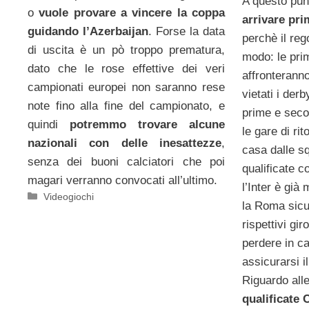
A questo pun
o
vuole provare a vincere la coppa
arrivare pri
guidando l’Azerbaijan
. Forse la data
perchè il reg
di uscita è un pò troppo prematura,
modo: le prim
dato che le rose effettive dei veri
affronterann
campionati europei non saranno rese
vietati i der
note fino alla fine del campionato, e
prime e seco
quindi
potremmo trovare alcune
le gare di ri
nazionali con delle inesattezze
,
casa dalle s
senza dei buoni calciatori che poi
qualificate 
magari verranno convocati all’ultimo.
l’Inter è gi
Categorie
Videogiochi
la Roma sic
rispettivi gir
perdere in ca
assicurarsi i
Riguardo all
qualificate 