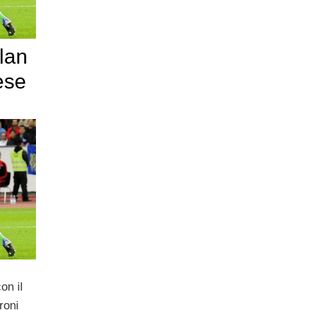
lan
ese
on il
roni