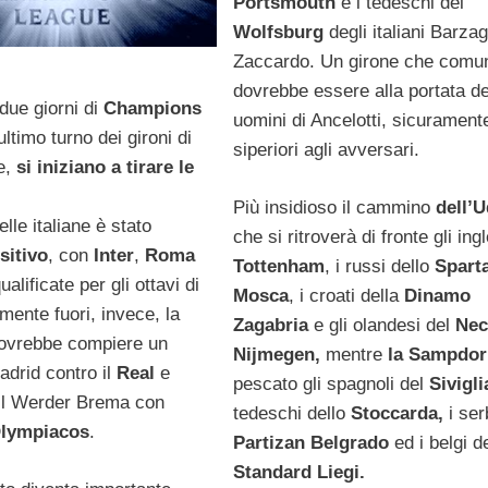
Portsmouth
e i tedeschi del
Wolfsburg
degli italiani Barzag
Zaccardo. Un girone che comu
dovrebbe essere alla portata de
due giorni di
Champions
uomini di Ancelotti, sicurament
ultimo turno dei gironi di
siperiori agli avversari.
ne,
si iniziano a tirare le
Più insidioso il cammino
dell’
lle italiane è stato
che si ritroverà di fronte gli ing
sitivo
, con
Inter
,
Roma
Tottenham
, i russi dello
Spart
ualificate per gli ottavi di
Mosca
, i croati della
Dinamo
lmente fuori, invece, la
Zagabria
e gli olandesi del
Nec
dovrebbe compiere un
Nijmegen,
mentre
la Sampdor
adrid contro il
Real
e
pescato gli spagnoli del
Sivigli
il Werder Brema con
tedeschi dello
Stoccarda,
i ser
lympiacos
.
Partizan Belgrado
ed i belgi de
Standard Liegi.