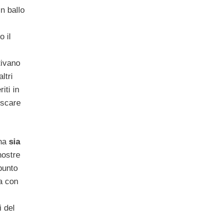
n ballo
 il
tivano
ltri
iti in
escare
rna
sia
nostre
punto
a con
i del