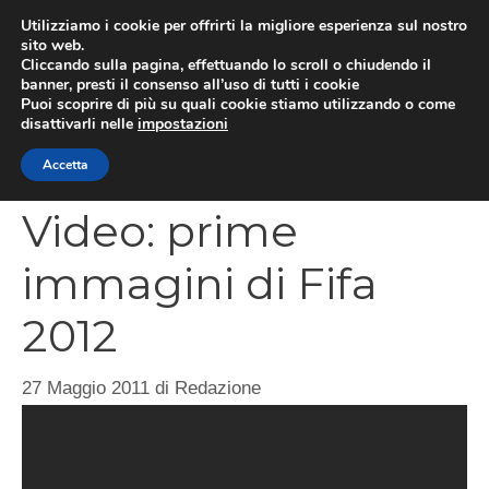
Vai
Utilizziamo i cookie per offrirti la migliore esperienza sul nostro
al
sito web.
MEN
Cliccando sulla pagina, effettuando lo scroll o chiudendo il
contenuto
banner, presti il consenso all’uso di tutti i cookie
Puoi scoprire di più su quali cookie stiamo utilizzando o come
disattivarli nelle
impostazioni
CATEGORIES
Accetta
Video: prime
immagini di Fifa
2012
27 Maggio 2011
di
Redazione