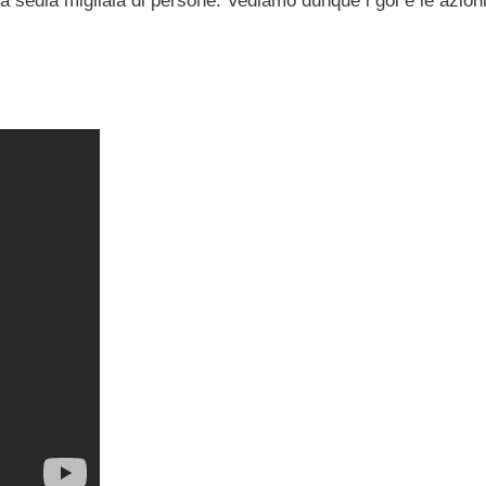
a sedia migliaia di persone. Vediamo dunque i gol e le azion