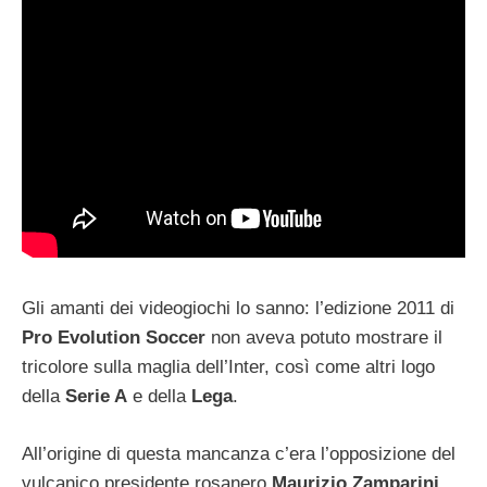
Gli amanti dei videogiochi lo sanno: l’edizione 2011 di
Pro Evolution Soccer
non aveva potuto mostrare il
tricolore sulla maglia dell’Inter, così come altri logo
della
Serie A
e della
Lega
.
All’origine di questa mancanza c’era l’opposizione del
vulcanico presidente rosanero
Maurizio Zamparini
.