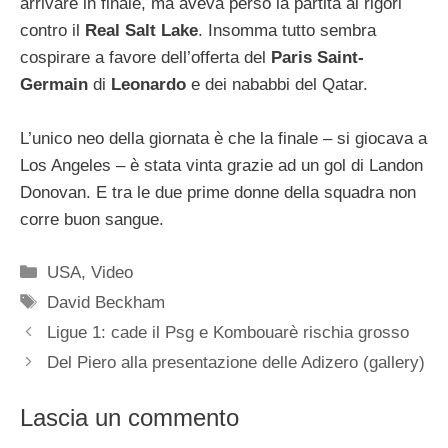
arrivare in finale, ma aveva perso la partita ai rigori
contro il
Real Salt Lake
. Insomma tutto sembra
cospirare a favore dell’offerta del
Paris Saint-
Germain
di
Leonardo
e dei nababbi del Qatar.
L’unico neo della giornata è che la finale – si giocava a
Los Angeles – è stata vinta grazie ad un gol di Landon
Donovan. E tra le due prime donne della squadra non
corre buon sangue.
Categorie
USA
,
Video
Tag
David Beckham
Ligue 1: cade il Psg e Kombouarè rischia grosso
Del Piero alla presentazione delle Adizero (gallery)
Lascia un commento