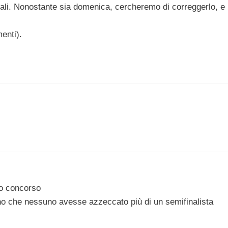
inali. Nonostante sia domenica, cercheremo di correggerlo, e
enti).
imo concorso
no che nessuno avesse azzeccato più di un semifinalista