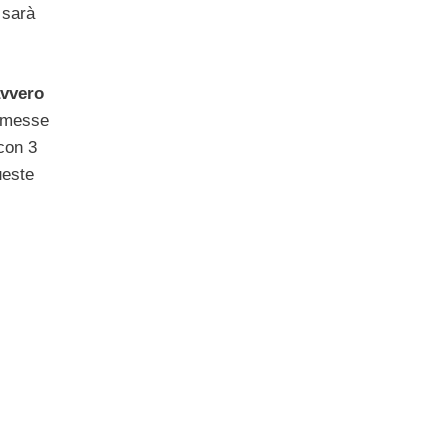
 sarà
vvero
e messe
con 3
ueste