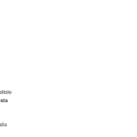
dibile
ista
alla