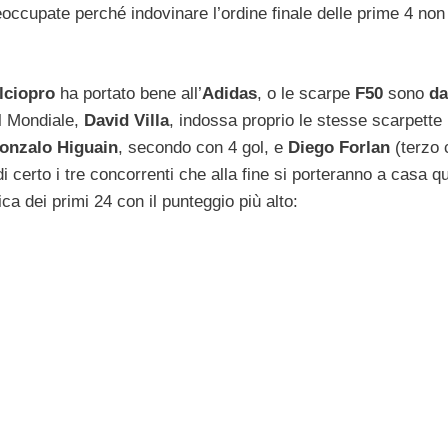
reoccupate perché indovinare l’ordine finale delle prime 4 non
lciopro
ha portato bene all’
Adidas
, o le scarpe
F50
sono
da
el Mondiale,
David Villa
, indossa proprio le stesse scarpett
onzalo Higuain
, secondo con 4 gol, e
Diego Forlan
(terzo 
i certo i tre concorrenti che alla fine si porteranno a casa q
a dei primi 24 con il punteggio più alto: