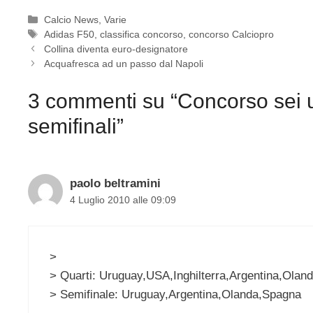
Categorie
Calcio News
,
Varie
Tag
Adidas F50
,
classifica concorso
,
concorso Calciopro
Collina diventa euro-designatore
Acquafresca ad un passo dal Napoli
3 commenti su “Concorso sei u
semifinali”
paolo beltramini
4 Luglio 2010 alle 09:09
>
> Quarti: Uruguay,USA,Inghilterra,Argentina,Olan
> Semifinale: Uruguay,Argentina,Olanda,Spagna