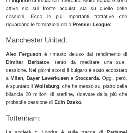
In
Inghilterra
impazza il mercato. Molte squadre sono
attive sia sul fronte acquisti sia su quello delle
cessioni. Ecco le più importanti trattative che
riguardano le formazioni della
Premier League
:
Manchester United:
Alex Ferguson
è rimasto deluso dal rendimento di
Dimitar Berbatov
, tanto da meditare una sua
cessione. Nei giorni scorsi il bulgaro è stato accostato
a
Milan, Bayer Leverkusen
e
Stoccarda
. Oggi, però,
è spuntato il
Wolfsburg
, che ha messo sul piatto della
bilancia 20 milioni di sterline, ricavate dalla più che
probabile cessione di
Edin Dzeko
.
Tottenham:
La società di Londra è sulle tracce di
Radamel