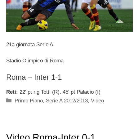
21a giornata Serie A
Stadio Olimpico di Roma
Roma – Inter 1-1
Reti:
22′ pt rig Totti (R), 45′ pt Palacio (I)
Categorie
Primo Piano
,
Serie A 2012/2013
,
Video
Video Roma-Inter 0-1