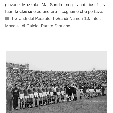
giovane Mazzola. Ma Sandro negli anni riuscì tirar
fuori
la classe
e ad onorare il cognome che portava.
Categorie
I Grandi del Passato
,
I Grandi Numeri 10
,
Inter
,
Mondiali di Calcio
,
Partite Storiche