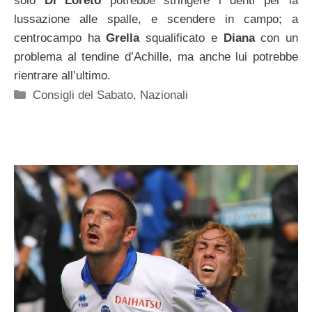
solo
Di Loreto
potrebbe stringere i denti per la
lussazione alle spalle, e scendere in campo; a
centrocampo ha
Grella
squalificato e
Diana
con un
problema al tendine d’Achille, ma anche lui potrebbe
rientrare all’ultimo.
Categorie
Consigli del Sabato
,
Nazionali