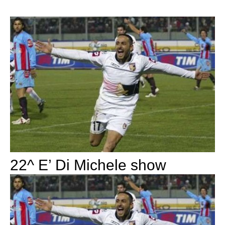
22^ E’ Di Michele show