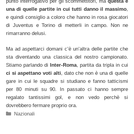
punto interrogativo per gli scommettitori, ma
questa è
una di quelle partite in cui tutti danno il massimo
,
e quindi consiglio a coloro che hanno in rosa giocatori
di Juventus e Torino di metterli in campo. Non ne
rimarranno delusi.
Ma ad aspettarci domani c’è un’altra delle partite che
sta diventando una classica del nostro campionato.
Stiamo parlando di
Inter-Roma
, partita da tripla in cui
ci si aspettano voti alti
, dato che non è una di quelle
gare in cui le squadre si studiano e fanno tatticismi
per 80 minuti su 90. In passato ci hanno sempre
regalato tantissimi gol, e non vedo perchè si
dovrebbero fermare proprio ora.
Categorie
Nazionali