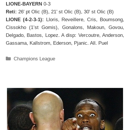
LIONE-BAYERN
0-3
Reti:
26′ pt Olic (B), 21’ st Olic (B), 30′ st Olic (B)
LIONE (4-2-3-1):
Lloris, Reveillere, Cris, Boumsong,
Cissokho (1’st Gomis), Gonalons, Makoun, Govou,
Delgado, Bastos, Lopez. A disp: Vercoutre, Anderson,
Gassama, Kallstrom, Ederson, Pjanic. All. Puel
Categorie
Champions League