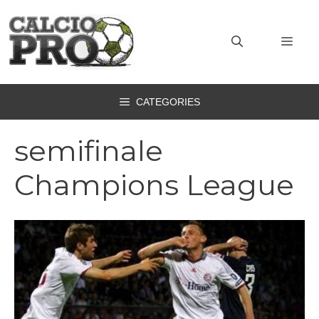
Vai
al
MEN
contenuto
CATEGORIES
semifinale
Champions League