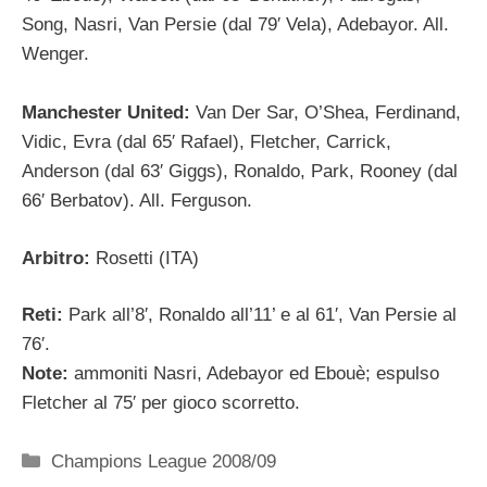
Song, Nasri, Van Persie (dal 79′ Vela), Adebayor. All.
Wenger.
Manchester United:
Van Der Sar, O’Shea, Ferdinand,
Vidic, Evra (dal 65′ Rafael), Fletcher, Carrick,
Anderson (dal 63′ Giggs), Ronaldo, Park, Rooney (dal
66′ Berbatov). All. Ferguson.
Arbitro:
Rosetti (ITA)
Reti:
Park all’8′, Ronaldo all’11’ e al 61′, Van Persie al
76′.
Note:
ammoniti Nasri, Adebayor ed Ebouè; espulso
Fletcher al 75′ per gioco scorretto.
Categorie
Champions League 2008/09