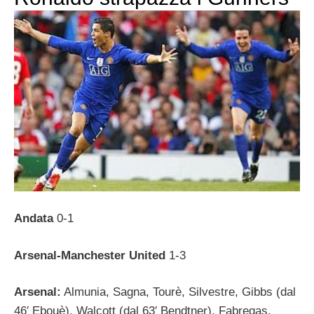
Andata
0-1
Arsenal-Manchester United
1-3
Arsenal:
Almunia, Sagna, Tourè, Silvestre, Gibbs (dal
46′ Ebouè), Walcott (dal 63′ Bendtner), Fabregas,