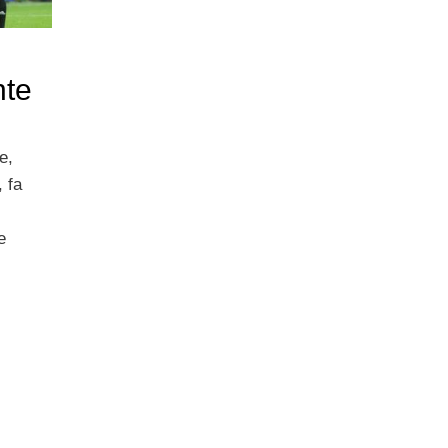
nte
e,
, fa
e