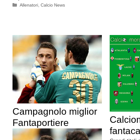
Categorie
Allenatori
,
Calcio News
Campagnolo miglior
Calcio
Fantaportiere
fantaca