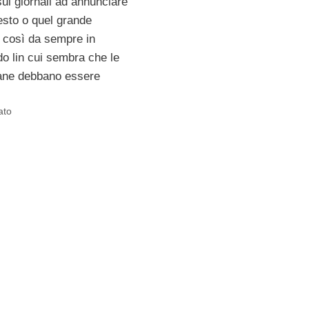
 sui giornali ad annunciare
uesto o quel grande
 così da sempre in
do lin cui sembra che le
iane debbano essere
ato