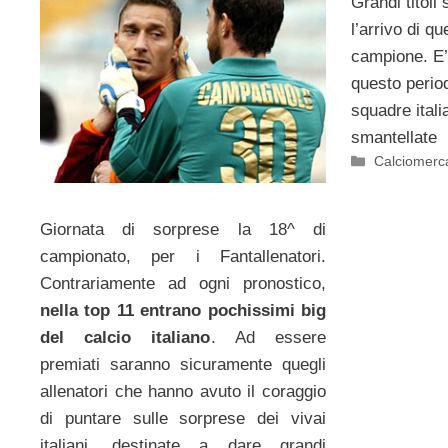
Grandi titoli
l’arrivo di q
campione. E’
questo perio
squadre ital
smantellate
Categorie
Calciomerc
Giornata di sorprese la 18^ di
campionato, per i Fantallenatori.
Contrariamente ad ogni pronostico,
nella top 11 entrano pochissimi big
del calcio italiano
. Ad essere
premiati saranno sicuramente quegli
allenatori che hanno avuto il coraggio
di puntare sulle sorprese dei vivai
italiani, destinate a dare grandi