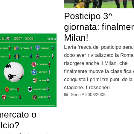
Posticipo 3^
giornata: finalme
Milan!
L’aria fresca del posticipo seral
dopo aver rivitalizzato la Roma
risorgere anche il Milan, che
finalmente muove la classifica 
conquista i primi tre punti della
stagione. I rossoneri
Categorie
Serie A 2008/2009
mercato o
lcio?