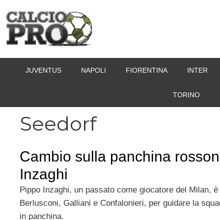
Vai
al
contenuto
JUVENTUS
NAPOLI
FIORENTINA
INTER
TORINO
Seedorf
Cambio sulla panchina rossone
Inzaghi
Pippo Inzaghi, un passato come giocatore del Milan, è 
Berlusconi, Galliani e Confalonieri, per guidare la squ
in panchina.