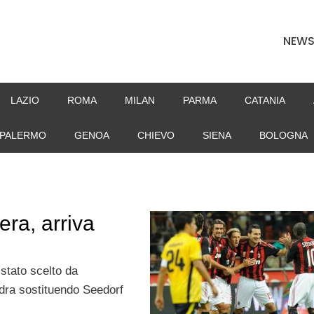
NEW
LAZIO
ROMA
MILAN
PARMA
CATANIA
PALERMO
GENOA
CHIEVO
SIENA
BOLOGNA
ra, arriva
stato scelto da
adra sostituendo Seedorf