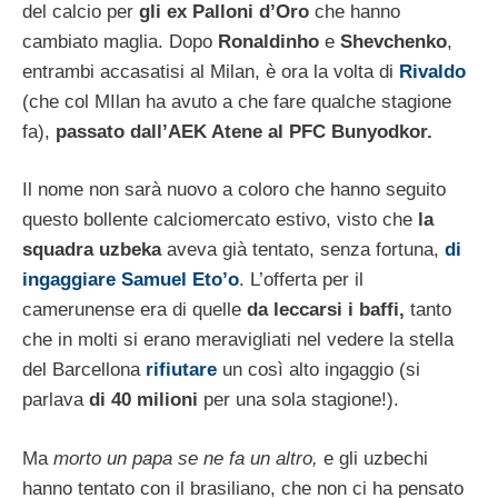
del calcio per
gli ex Palloni d’Oro
che hanno
cambiato maglia. Dopo
Ronaldinho
e
Shevchenko
,
entrambi accasatisi al Milan, è ora la volta di
Rivaldo
(che col MIlan ha avuto a che fare qualche stagione
fa),
passato dall’AEK Atene al PFC Bunyodkor.
Il nome non sarà nuovo a coloro che hanno seguito
questo bollente calciomercato estivo, visto che
la
squadra uzbeka
aveva già tentato, senza fortuna,
di
ingaggiare Samuel Eto’o
. L’offerta per il
camerunense era di quelle
da leccarsi i baffi,
tanto
che in molti si erano meravigliati nel vedere la stella
del Barcellona
rifiutare
un così alto ingaggio (si
parlava
di 40 milioni
per una sola stagione!).
Ma
morto un papa se ne fa un altro,
e gli uzbechi
hanno tentato con il brasiliano, che non ci ha pensato