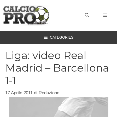
Vai
al
MEN
contenuto
CATEGORIES
Liga: video Real
Madrid – Barcellona
1-1
17 Aprile 2011
di
Redazione