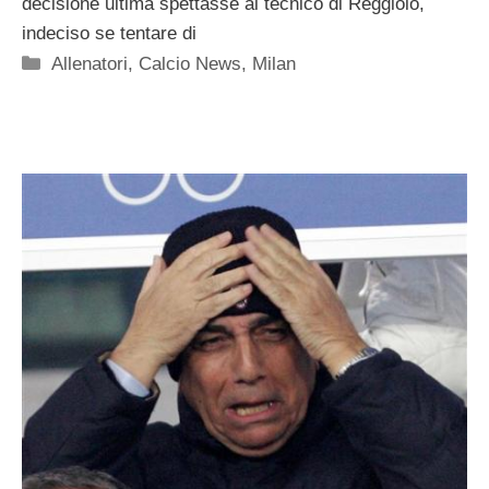
decisione ultima spettasse al tecnico di Reggiolo,
indeciso se tentare di
Categorie
Allenatori
,
Calcio News
,
Milan