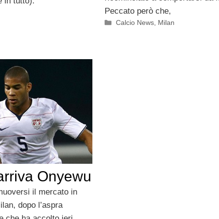
in tutto).
Peccato però che,
Categorie
Calcio News
,
Milan
 arriva Onyewu
uoversi il mercato in
ilan, dopo l’aspra
 che ha accolto ieri