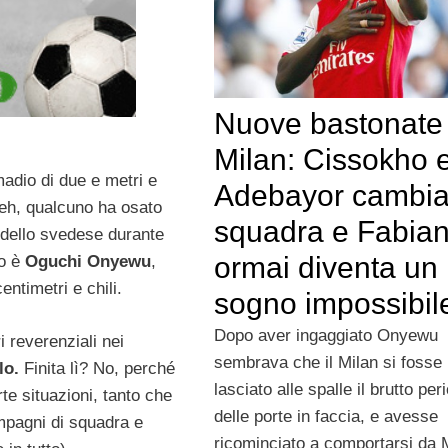
Nuove bastonate 
Milan: Cissokho 
madio di due e metri e
Adebayor cambi
eh, qualcuno ha osato
squadra e Fabia
 dello svedese durante
ormai diventa un
no è
Oguchi Onyewu
,
entimetri e chili.
sogno impossibil
Dopo aver ingaggiato Onyewu
 reverenziali nei
sembrava che il Milan si fosse
llo.
Finita lì? No, perché
lasciato alle spalle il brutto per
erte situazioni, tanto che
delle porte in faccia, e avesse
ompagni di squadra e
ricominciato a comportarsi da 