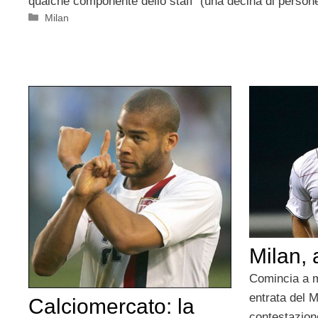
qualche componente dello staff (una decina di persone 
Categorie
Milan
Milan,
Comincia a m
entrata del M
Calciomercato: la
contestazione