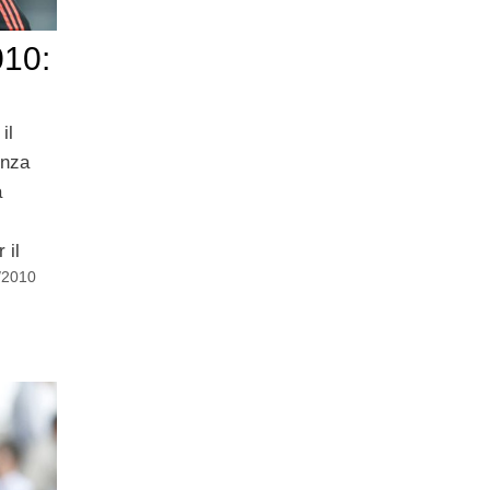
010:
il
enza
a
 il
/2010