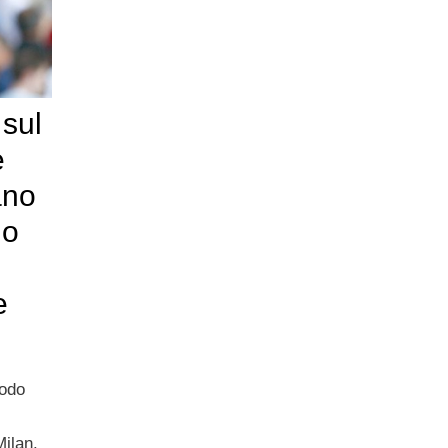
sul
e
ano
no
e
iodo
Milan.