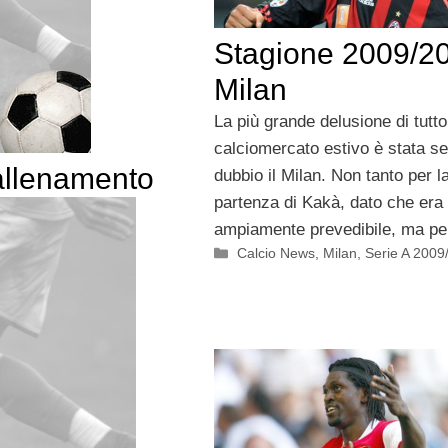
Stagione 2009/2
Milan
La più grande delusione di tutto 
calciomercato estivo è stata s
allenamento
dubbio il Milan. Non tanto per l
partenza di Kakà, dato che era
ampiamente prevedibile, ma per
Categorie
Calcio News
,
Milan
,
Serie A 2009