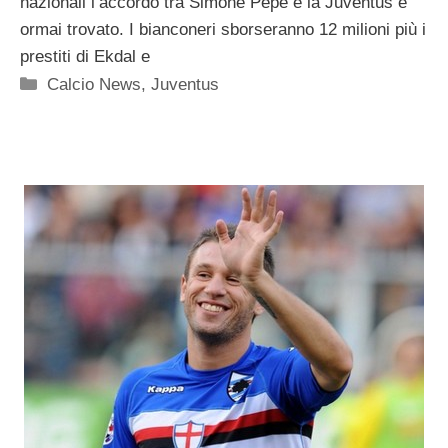
nazionali l’accordo tra Simone Pepe e la Juventus è
ormai trovato. I bianconeri sborseranno 12 milioni più i
prestiti di Ekdal e
Categorie
Calcio News
,
Juventus