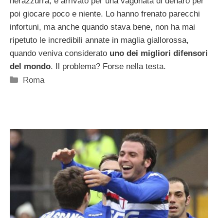
nerazzurra, è arrivato per una vagonata di denaro per
poi giocare poco e niente. Lo hanno frenato parecchi
infortuni, ma anche quando stava bene, non ha mai
ripetuto le incredibili annate in maglia giallorossa,
quando veniva considerato
uno dei migliori difensori
del mondo
. Il problema? Forse nella testa.
Categorie
Roma