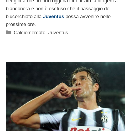
del giocatore proprio oggi ha incontrato la dirigenza
bianconera e non è escluso che il passaggio del
blucerchiato alla
Juventus
possa avvenire nelle
prossime ore.
Categorie
Calciomercato
,
Juventus