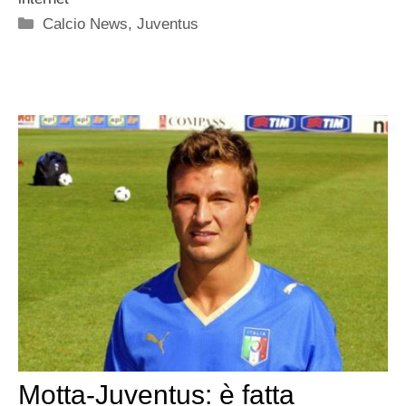
Categorie
Calcio News
,
Juventus
Motta-Juventus: è fatta