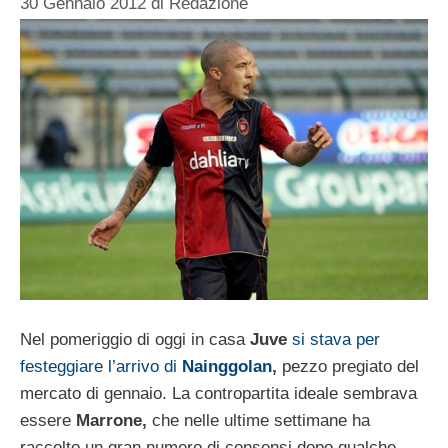
30 Gennaio 2012
di
Redazione
Nel pomeriggio di oggi in casa
Juve
si stava per
festeggiare l’arrivo di
Nainggolan
,
pezzo pregiato del
mercato di gennaio. La contropartita ideale sembrava
essere
Marrone,
che nelle ultime settimane ha
raccolto un gran numero di consensi dopo qualche