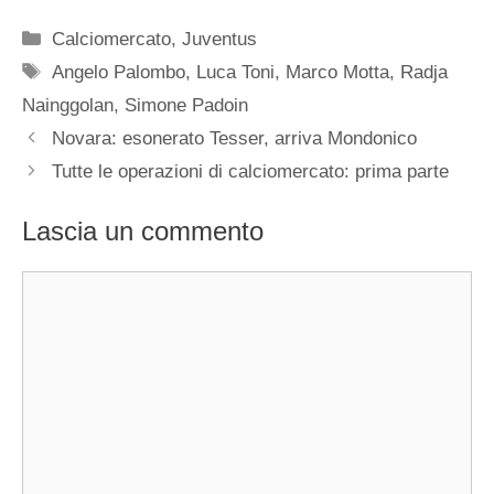
Categorie
Calciomercato
,
Juventus
Tag
Angelo Palombo
,
Luca Toni
,
Marco Motta
,
Radja
Nainggolan
,
Simone Padoin
Novara: esonerato Tesser, arriva Mondonico
Tutte le operazioni di calciomercato: prima parte
Lascia un commento
Commento