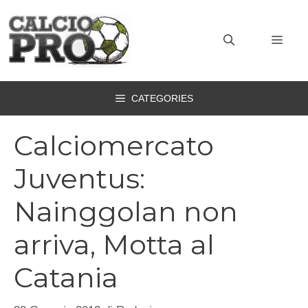
Vai
al
MEN
contenuto
CATEGORIES
Calciomercato
Juventus:
Nainggolan non
arriva, Motta al
Catania