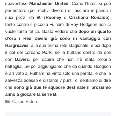
spaventoso
Manchester United
. Come l’Inter, si può
permettere (per motivi diversi) di lasciare in panca i
suoi pezzi da 90 (
Rooney
e
Cristiano Ronaldo
),
tanto contro il piccolo Fulham di Roy Hodgson non ci
vuole tanta fatica. Basta vedere che
dopo un quarto
d’ora i Red Devils già sono in vantaggio con
Hargreaves
, alla sua prima rete stagionale, e poi dopo
il gol del coreano
Park
, se la buttano dentro da soli
con
Davies
, per capire che non c’è stata proprio
battaglia. Se poi aggiungiamo che da quando Hodgson
è arrivato al Fulham ha vinto solo una partita, e che la
salvezza adesso è distante 7 punti, ci sentiamo di dire
che
sono già due le squadre destinate il prossimo
anno a giocare la serie B
.
Categorie
Calcio Estero