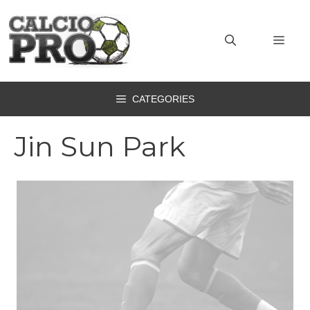
Vai
al
MEN
contenuto
CATEGORIES
Jin Sun Park