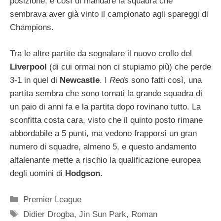
posizione, e così di mandare la squadra che
sembrava aver già vinto il campionato agli spareggi di
Champions.
Tra le altre partite da segnalare il nuovo crollo del
Liverpool
(di cui ormai non ci stupiamo più) che perde
3-1 in quel di
Newcastle
. I
Reds
sono fatti così, una
partita sembra che sono tornati la grande squadra di
un paio di anni fa e la partita dopo rovinano tutto. La
sconfitta costa cara, visto che il quinto posto rimane
abbordabile a 5 punti, ma vedono frapporsi un gran
numero di squadre, almeno 5, e questo andamento
altalenante mette a rischio la qualificazione europea
degli uomini di
Hodgson
.
Categorie
Premier League
Tag
Didier Drogba
,
Jin Sun Park
,
Roman