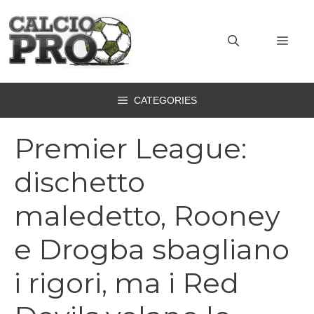
Vai
al
MEN
contenuto
CATEGORIES
Premier League:
dischetto
maledetto, Rooney
e Drogba sbagliano
i rigori, ma i Red