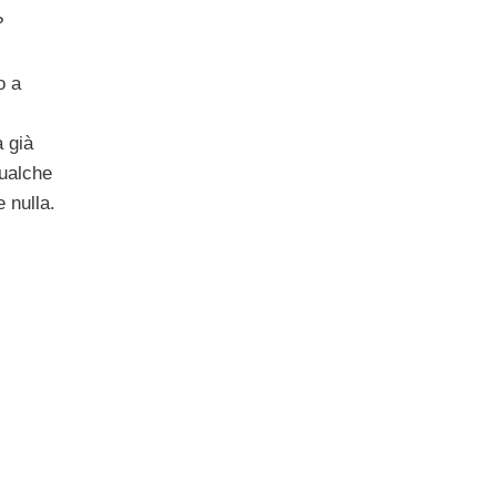
?
o a
 già
qualche
 nulla.