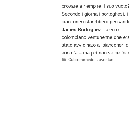
provare a riempire il suo vuoto
Secondo i giornali portoghesi, i
bianconeri starebbero pensand
James Rodriguez
, talento
colombiano ventunenne che era
stato avvicinato ai bianconeri 
anno fa – ma poi non se ne fece
Categorie
Calciomercato
,
Juventus