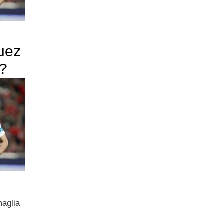
uez
o?
maglia
r