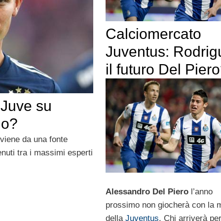
Calciomercato
Juventus: Rodrig
il futuro Del Pier
 Juve su
io?
viene da una fonte
enuti tra i massimi esperti
Alessandro Del Piero
l’anno
prossimo non giocherà con la 
della
Juventus
. Chi arriverà pe