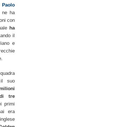
e
Paolo
 ne ha
ioni con
uale
ha
ando il
liano e
recchie
e.
squadra
il suo
milioni
di tre
i primi
ai era
inglese
Golden