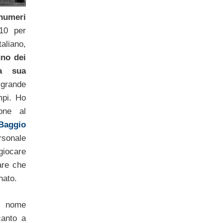
 numeri
10 per
liano,
uno dei
la sua
ù grande
empi. Ho
one al
Baggio
sonale
giocare
are che
nato.
 nome
canto a