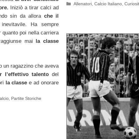
Categorie
Allenatori
,
Calcio Italiano
,
Curiosi
lore.
Iniziò a tirar calci ad
endo sin da allora
che il
 inevitavile. Ha sempre
 quanto poi nella carriera
 raggiunse mai
la classe
so un ragazzino che aveva
 l’effettivo talento
del
ri
la classe
e ad onorare
alcio
,
Partite Storiche