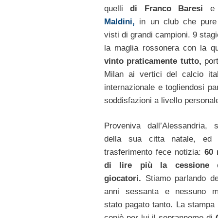
quelli
di Franco Baresi
Maldini,
in un club che pure
visti di grandi campioni. 9 stag
la maglia rossonera con la q
vinto praticamente tutto,
port
Milan ai vertici del calcio ita
internazionale e togliendosi pa
soddisfazioni a livello personal
Proveniva dall’Alessandria, 
della sua citta natale, ed 
trasferimento fece notizia:
60 
di lire più la cessione 
giocatori.
Stiamo parlando de
anni sessanta e nessuno m
stato pagato tanto. La stampa 
coniò per lui il soprannome di