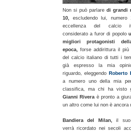
Non si può parlare
di grandi
10,
escludendo lui, numero 
eccellenza del calcio ita
considerato a furor di popolo
migliori protagonisti del
epoca,
forse addirittura il pi
del calcio italiano di tutti i t
già espresso la mia opini
riguardo, eleggendo
Roberto 
a numero uno della mia per
classifica, ma chi ha visto 
Gianni Rivera
è pronto a giur
un altro come lui non è ancora 
Bandiera del Milan,
il suo
verrà ricordato nei secoli ac