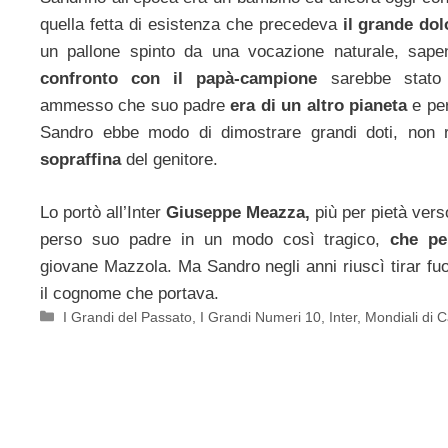
quella fetta di esistenza che precedeva
il grande do
un pallone spinto da una vocazione naturale, sap
confronto con il papà-campione
sarebbe stato
ammesso che suo padre
era di un altro pianeta
e per
Sandro ebbe modo di dimostrare grandi doti, non
sopraffina
del genitore.
Lo portò all’Inter
Giuseppe Meazza,
più per pietà ver
perso suo padre in un modo così tragico,
che per
giovane Mazzola. Ma Sandro negli anni riuscì tirar fuo
il cognome che portava.
Categorie
I Grandi del Passato
,
I Grandi Numeri 10
,
Inter
,
Mondiali di C