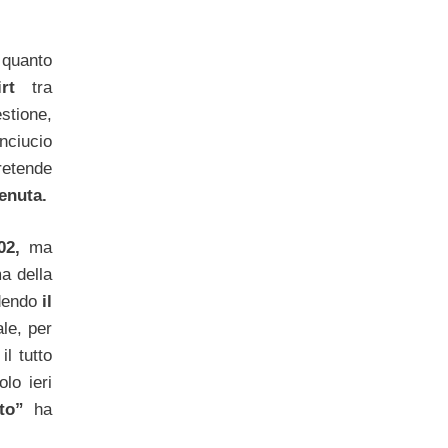
 quanto
rt
tra
estione,
inciucio
retende
enuta.
02,
ma
a della
dendo
il
ale, per
il tutto
lo ieri
to”
ha