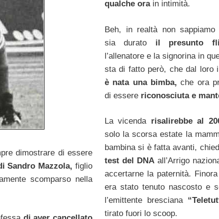
qualche ora
in intimità.
Beh, in realtà non sappiamo
sia durato
il presunto fli
l’allenatore e la signorina in qu
sta di fatto però, che dal loro 
è nata una bimba,
che ora p
di essere
riconosciuta e mant
La vicenda
risalirebbe al 20
solo la scorsa estate la mamm
bambina si è fatta avanti, chie
pre dimostrare di essere
test del DNA
all’Arrigo nazion
di Sandro Mazzola,
figlio
accertarne la paternità. Finora 
ramente scomparso nella
era stato tenuto nascosto e so
l’emittente bresciana
“Teletut
tirato fuori lo scoop.
nfessa
di aver cancellato