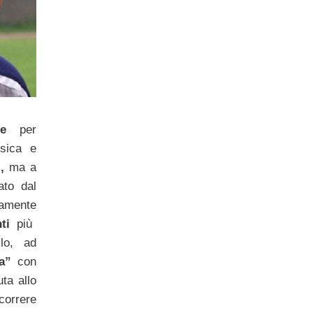
e
per
isica e
i,
ma a
ato dal
amente
ti
più
lo, ad
a”
con
ta allo
orrere