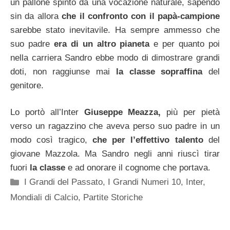
un pallone spinto da una vocazione naturale, sapendo
sin da allora
che il confronto con il papà-campione
sarebbe stato inevitavile. Ha sempre ammesso che
suo padre
era di un altro pianeta
e per quanto poi
nella carriera Sandro ebbe modo di dimostrare grandi
doti, non raggiunse mai
la classe sopraffina
del
genitore.
Lo portò all’Inter
Giuseppe Meazza,
più per pietà
verso un ragazzino che aveva perso suo padre in un
modo così tragico,
che per l’effettivo talento
del
giovane Mazzola. Ma Sandro negli anni riuscì tirar
fuori
la classe
e ad onorare il cognome che portava.
Categorie
I Grandi del Passato
,
I Grandi Numeri 10
,
Inter
,
Mondiali di Calcio
,
Partite Storiche