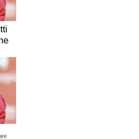
ti
ime
are