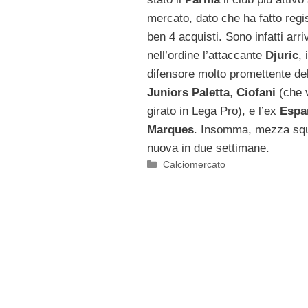
mercato, dato che ha fatto regi
ben 4 acquisti. Sono infatti arri
nell’ordine l’attaccante
Djuric
, i
difensore molto promettente de
Juniors Paletta
,
Ciofani
(che 
girato in Lega Pro), e l’ex
Espa
Marques
. Insomma, mezza sq
nuova in due settimane.
Categorie
Calciomercato