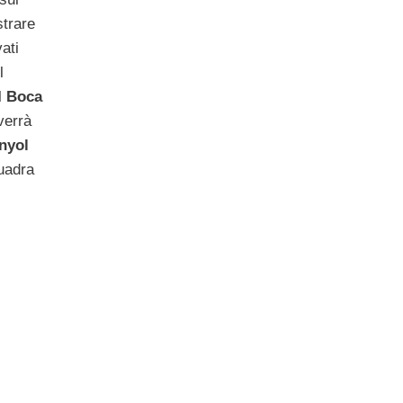
strare
vati
l
l
Boca
verrà
nyol
uadra