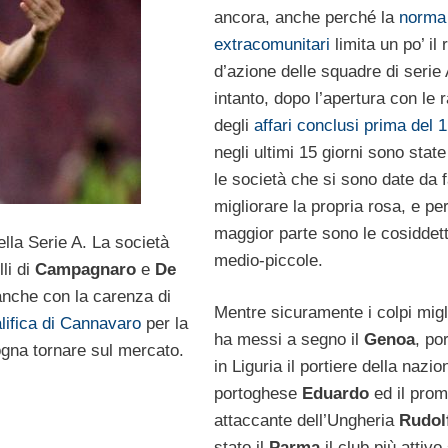
ancora, anche perché la
norma 
extracomunitari
limita un po’ il 
d’azione delle squadre di serie
intanto, dopo l’apertura con le r
degli
affari conclusi prima del 1
negli ultimi 15 giorni sono stat
le società che si sono date da 
migliorare la propria rosa, e per
maggior parte sono le cosiddet
ella Serie A. La società
medio-piccole.
li di
Campagnaro
e
De
anche con la carenza di
Mentre sicuramente i colpi migli
lifica di Cannavaro
per la
ha messi a segno il
Genoa
, po
na tornare sul mercato.
in Liguria il portiere della nazio
portoghese
Eduardo
ed il prom
attaccante dell’Ungheria
Rudol
stato il
Parma
il club più attivo