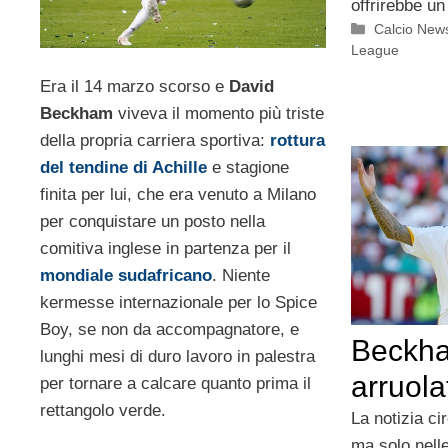
offrirebbe un
Categorie
Calcio New
League
Era il 14 marzo scorso e
David
Beckham
viveva il momento più triste
della propria carriera sportiva:
rottura
del tendine di Achille
e stagione
finita per lui, che era venuto a Milano
per conquistare un posto nella
comitiva inglese in partenza per il
mondiale sudafricano
. Niente
kermesse internazionale per lo Spice
Boy, se non da accompagnatore, e
Beckha
lunghi mesi di duro lavoro in palestra
arruola
per tornare a calcare quanto prima il
rettangolo verde.
La notizia ci
ma solo nelle