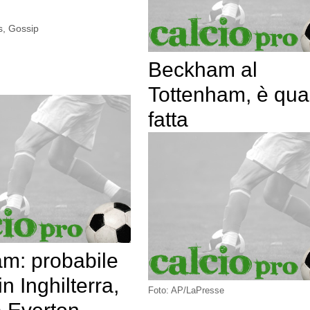
s
,
Gossip
Beckham al
Tottenham, è qua
fatta
m: probabile
in Inghilterra,
Foto: AP/LaPresse