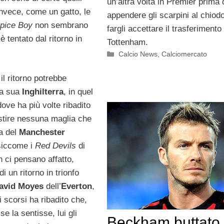
un’altra volta in Premier prima 
invece, come un gatto, le
appendere gli scarpini al chiod
pice Boy
non sembrano
fargli accettare il trasferimento 
 è tentato dal ritorno in
Tottenham.
Categorie
Calcio News
,
Calciomercato
 il ritorno potrebbe
la sua
Inghilterra
, in quel
ove ha più volte ribadito
stire nessuna maglia che
la del
Manchester
siccome i
Red Devils
di
 ci pensano affatto,
di un ritorno in trionfo
avid Moyes
dell’
Everton
,
i scorsi ha ribadito che,
 la sentisse, lui gli
Beckham buttato