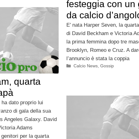
festeggia con un 
da calcio d’angol
E’ nata Harper Seven, la quarta 
di David Beckham e Victoria A
la prima femmina dopo tre masc
Brooklyn, Romeo e Cruz. A dar
l’annuncio è stata la coppia
Categorie
Calcio News
,
Gossip
m, quarta
papà
 ha dato proprio lui
anzo di gala della sua
os Angeles Galaxy. David
ictoria Adams
genitori per la quarta