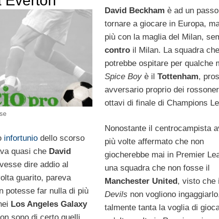
 Everton
David Beckham
è ad un passo
tornare a giocare in Europa, m
più con la maglia del Milan, s
contro
il Milan. La squadra ch
potrebbe ospitare per qualche 
Spice Boy
è il
Tottenham
, pro
avversario proprio dei rossoner
ottavi di finale di Champions L
sse
Nonostante il centrocampista 
to
infortunio
dello scorso
più volte affermato che non
va quasi che
David
giocherebbe mai in Premier Le
esse dire addio al
una squadra che non fosse il
olta guarito, pareva
Manchester United
, visto che 
 potesse far nulla di più
Devils
non vogliono ingaggiarlo
nei
Los Angeles Galaxy
talmente tanta la voglia di gioc
non sono di certo quelli