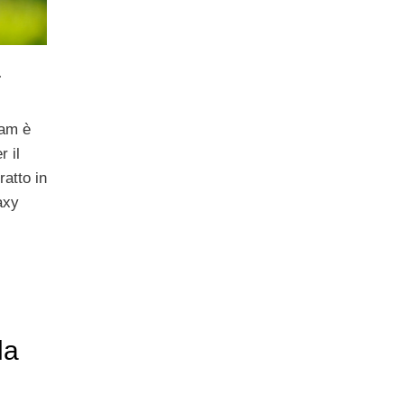
a
ham è
r il
ratto in
axy
la