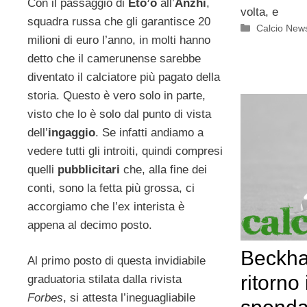
Con il passaggio di
Eto’o
all’
Anzhi
,
volta, e
squadra russa che gli garantisce 20
Categorie
Calcio New
milioni di euro l’anno, in molti hanno
detto che il camerunense sarebbe
diventato il calciatore più pagato della
storia. Questo è vero solo in parte,
visto che lo è solo dal punto di vista
dell’
ingaggio
. Se infatti andiamo a
vedere tutti gli introiti, quindi compresi
quelli
pubblicitari
che, alla fine dei
conti, sono la fetta più grossa, ci
accorgiamo che l’ex interista è
appena al decimo posto.
Beckha
Al primo posto di questa invidiabile
ritorno 
graduatoria stilata dalla rivista
Forbes
, si attesta l’ineguagliabile