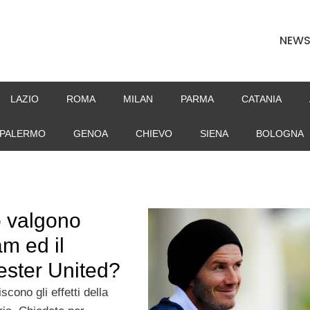
NEW
LAZIO
ROMA
MILAN
PARMA
CATANIA
PALERMO
GENOA
CHIEVO
SIENA
BOLOGNA
 valgono
m ed il
ster United?
scono gli effetti della