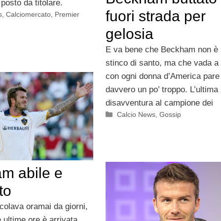
 posto da titolare.
fuori strada per
s
,
Calciomercato
,
Premier
gelosia
E va bene che Beckham non è
stinco di santo, ma che vada a 
con ogni donna d’America pare
davvero un po’ troppo. L’ultima
disavventura al campione dei
Categorie
Calcio News
,
Gossip
m abile e
to
rcolava oramai da giorni,
 ultime ore è arrivata