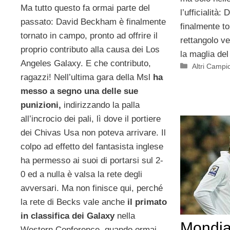
Ma tutto questo fa ormai parte del
l’ufficialità
passato: David Beckham è finalmente
finalmente t
tornato in campo, pronto ad offrire il
rettangolo ve
proprio contributo alla causa dei Los
la maglia del
Angeles Galaxy. E che contributo,
Categorie
Altri Campi
ragazzi! Nell’ultima gara della Msl
ha
messo a segno una delle sue
punizioni,
indirizzando la palla
all’incrocio dei pali, lì dove il portiere
dei Chivas Usa non poteva arrivare. Il
colpo ad effetto del fantasista inglese
ha permesso ai suoi di portarsi sul 2-
0 ed a nulla è valsa la rete degli
avversari. Ma non finisce qui, perché
la rete di Becks vale anche
il primato
in classifica dei Galaxy
nella
Mondia
Western Conference, quando ormai