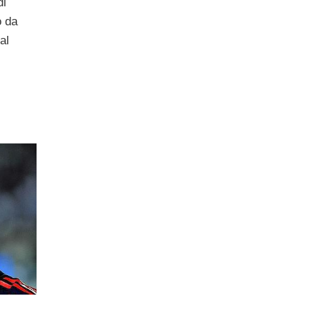
di
o da
al