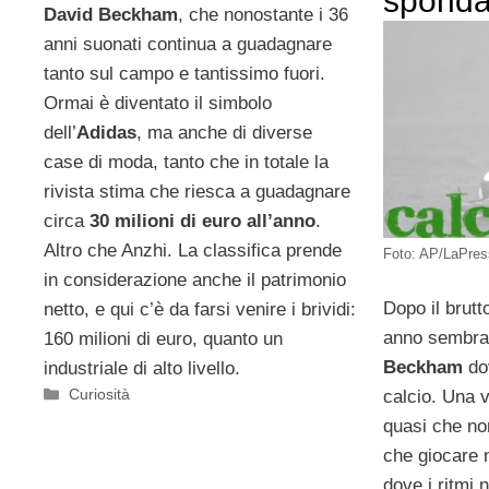
sponda
David Beckham
, che nonostante i 36
anni suonati continua a guadagnare
tanto sul campo e tantissimo fuori.
Ormai è diventato il simbolo
dell’
Adidas
, ma anche di diverse
case di moda, tanto che in totale la
rivista stima che riesca a guadagnare
circa
30 milioni di euro all’anno
.
Altro che Anzhi. La classifica prende
Foto: AP/LaPre
in considerazione anche il patrimonio
Dopo il brut
netto, e qui c’è da farsi venire i brividi:
anno sembra
160 milioni di euro, quanto un
Beckham
dov
industriale di alto livello.
Categorie
Curiosità
calcio. Una v
quasi che non
che giocare 
dove i ritmi 