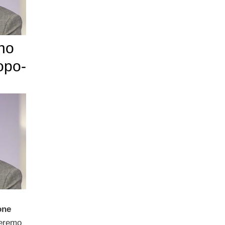
ono
opo-
one
ceremo