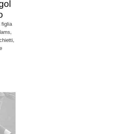
gol
o
figlia
dams,
hietti,
e