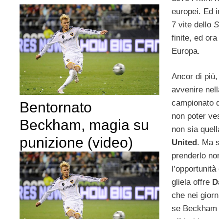
europei. Ed 
7 vite dello
S
finite, ed ora
Europa.
Ancor di più,
avvenire nel
campionato d
Bentornato
non poter ve
Beckham, magia su
non sia quel
punizione (video)
United
. Ma 
prenderlo non
l’opportunità 
gliela offre
D
che nei giorn
se Beckham se