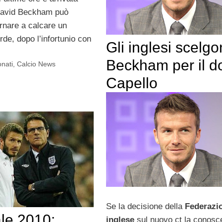
: David Beckham può
ornare a calcare un
rde, dopo l’infortunio con
Gli inglesi scelg
Beckham per il d
onati
,
Calcio News
Capello
Se la decisione della
Federazi
le 2010:
inglese
sul nuovo ct la conos