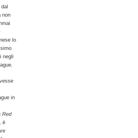
 dal
a non
emmai
e
mese lo
ssimo
i negli
eague.
avesse
ague in
i
Red
, è
are