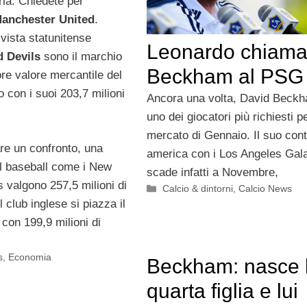
aria. Chiedete per
anchester United
.
vista statunitense
Leonardo chiam
 Devils
sono il marchio
Beckham al PSG
re valore mercantile del
o con i suoi 203,7 milioni
Ancora una volta, David Beck
uno dei giocatori più richiesti pe
mercato di Gennaio. Il suo cont
are un confronto, una
america con i Los Angeles Gal
el baseball come i New
scade infatti a Novembre,
 valgono 257,5 milioni di
Categorie
Calcio & dintorni
,
Calcio News
l club inglese si piazza il
con 199,9 milioni di
s
,
Economia
Beckham: nasce 
quarta figlia e lui