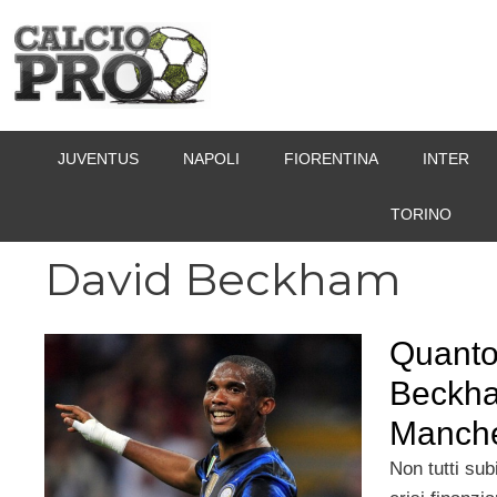
Vai
al
contenuto
JUVENTUS
NAPOLI
FIORENTINA
INTER
TORINO
David Beckham
Quanto
Beckha
Manche
Non tutti subi