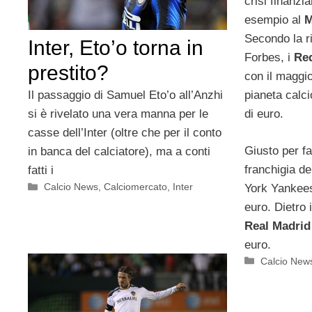
crisi finanzi
esempio al
M
Secondo la ri
Inter, Eto’o torna in
Forbes, i
Red
prestito?
con il maggio
pianeta calci
Il passaggio di Samuel Eto’o all’Anzhi
di euro.
si è rivelato una vera manna per le
casse dell’Inter (oltre che per il conto
Giusto per f
in banca del calciatore), ma a conti
franchigia d
fatti i
Categorie
Calcio News
,
Calciomercato
,
Inter
York Yankees
euro. Dietro i
Real Madrid
euro.
Categorie
Calcio New