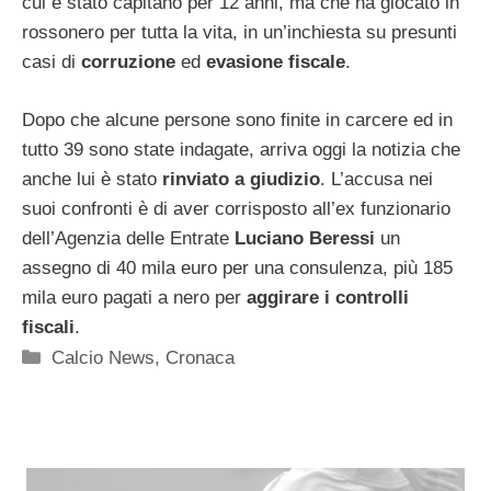
cui è stato capitano per 12 anni, ma che ha giocato in
rossonero per tutta la vita, in un’inchiesta su presunti
casi di
corruzione
ed
evasione fiscale
.
Dopo che alcune persone sono finite in carcere ed in
tutto 39 sono state indagate, arriva oggi la notizia che
anche lui è stato
rinviato a giudizio
. L’accusa nei
suoi confronti è di aver corrisposto all’ex funzionario
dell’Agenzia delle Entrate
Luciano Beressi
un
assegno di 40 mila euro per una consulenza, più 185
mila euro pagati a nero per
aggirare i controlli
fiscali
.
Categorie
Calcio News
,
Cronaca