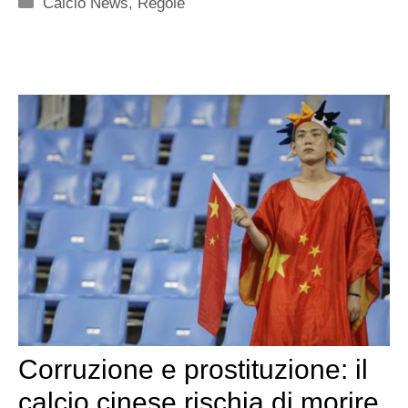
Categorie
Calcio News
,
Regole
Corruzione e prostituzione: il
calcio cinese rischia di morire