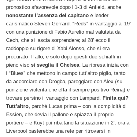
pronostico sfavorevole dopo l’1-3 di Anfield, anche
nonostante l’assenza del capitano
e leader
carismatico Steven Gerrard. “Reds” in vantaggio al 19’
con una punizione di Fabio Aurelio mal valutata da
Cech, che si lascia sorprendere; al 28’ ecco il
raddoppio su rigore di Xabi Alonso, che si era
procurato il fallo, e solo dopo questi due schiaffi in
pieno viso
si sveglia il Chelsea
. La ripresa inizia con
i “Blues” che mettono in campo tutt’altro piglio, tanto
da accorciare con Drogba, pareggiare con Alex (su
punizione violenta che effa il sempre positivo Reina) e
trovare persino il vantaggio con Lampard.
Finita qui?
Tutt’altro,
perché Lucas prima – con la complicità di
Essien, che devia il pallone e spiazza il proprio
portiere – e Kuyt poi ribaltano la situazione in 2’: ora al
Liverpool basterebbe una rete per ritrovarsi in