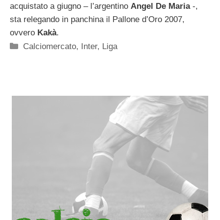
acquistato a giugno – l’argentino
Angel De Maria
-,
sta relegando in panchina il Pallone d’Oro 2007,
ovvero
Kakà
.
Categorie
Calciomercato
,
Inter
,
Liga