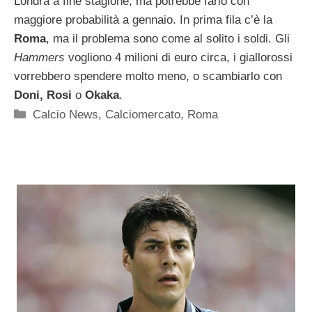
Londra a fine stagione, ma potrebbe farlo con
maggiore probabilità a gennaio. In prima fila c’è la
Roma
, ma il problema sono come al solito i soldi. Gli
Hammers
vogliono 4 milioni di euro circa, i giallorossi
vorrebbero spendere molto meno, o scambiarlo con
Doni, Rosi
o
Okaka
.
Categorie
Calcio News
,
Calciomercato
,
Roma