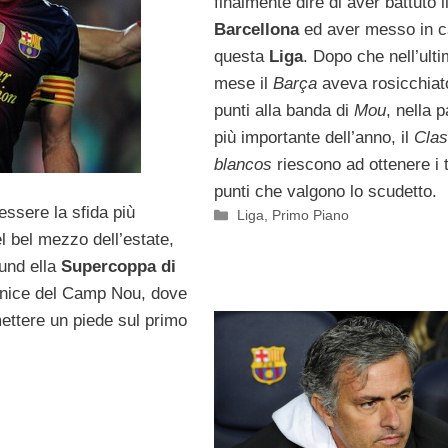
finalmente dire di aver battuto i
Barcellona
ed aver messo in c
questa
Liga
. Dopo che nell’ult
mese il
Barça
aveva rosicchiat
punti alla banda di
Mou
, nella p
più importante dell’anno, il
Clas
blancos
riescono ad ottenere i 
punti che valgono lo scudetto.
ssere la sfida più
Categorie
Liga
,
Primo Piano
l bel mezzo dell’estate,
ound ella
Supercoppa di
ornice del Camp Nou, dove
mettere un piede sul primo