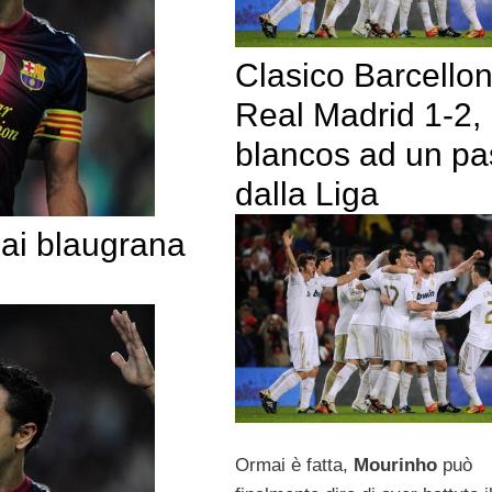
Clasico Barcello
Real Madrid 1-2,
blancos ad un p
dalla Liga
 ai blaugrana
Ormai è fatta,
Mourinho
può