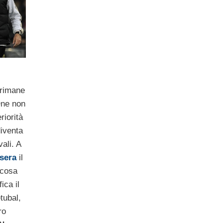
rimane
One non
riorità
iventa
vali. A
 sera
il
lcosa
ica il
tubal,
ro