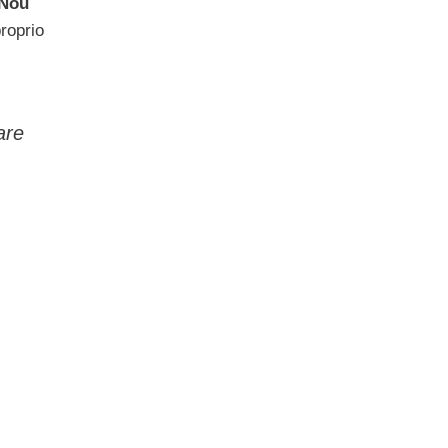
 Nou
proprio
are