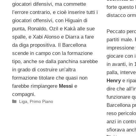
giocatori difensivi, ma commette
forte questo 
l’errore contrario, e cioè inserire tutti i
distacco orm
giocatori offensivi, con Higuain di
punta, Ronaldo, Ozil e Kakà alle sue
Peccato perc
spalle, e Xabi Alonso e Diarra a fare
partiti male.
da diga propositiva. Il Barcellona
impressione 
scende in campo con la formazione
giocare con 
tipo, anche se dalla panchina sarebbe
in avanti, in 
in grado di costruire un’altra
palla, interv
formazione titolare che quasi non
Henry
e ripa
farebbe rimpiangere
Messi
e
dire che all
compagni.
funzionare qu
Categorie
Liga
,
Primo Piano
Barcellona p
reso pericol
anzi in contr
sfiorava anch