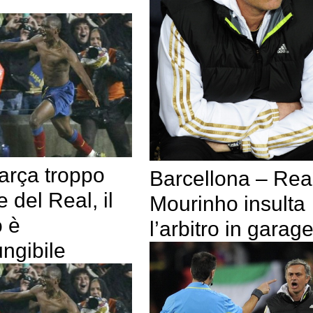
arça troppo
Barcellona – Rea
e del Real, il
Mourinho insulta
o è
l’arbitro in garag
ungibile