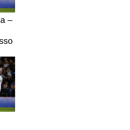
na –
asso