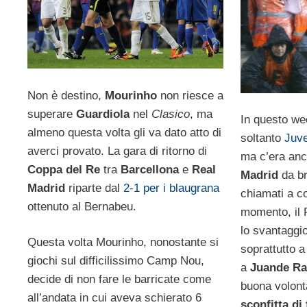
Non è destino,
Mourinho
non riesce a
superare
Guardiola
nel
Clasico
, ma
In questo we
almeno questa volta gli va dato atto di
soltanto
Juve
averci provato. La gara di ritorno di
ma c’era an
Coppa del Re
tra
Barcellona
e
Real
Madrid
da br
Madrid
riparte dal
2-1 per i blaugrana
chiamati a co
ottenuto al Bernabeu.
momento, il R
lo svantaggio 
Questa volta Mourinho, nonostante si
soprattutto a
giochi sul difficilissimo Camp Nou,
a
Juande R
decide di non fare le barricate come
buona volontà
all’andata in cui aveva schierato 6
sconfitta di 