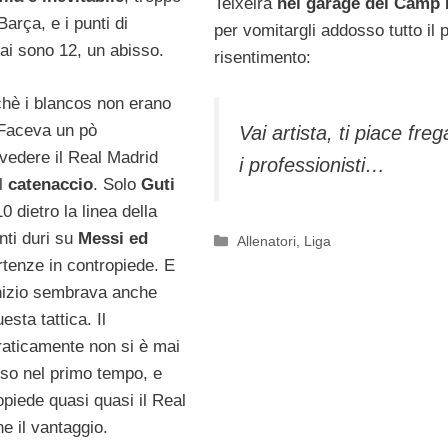
Teixeira
nel garage del Camp
Barça, e i punti di
per vomitargli addosso tutto il 
ai sono 12, un abisso.
risentimento:
hè i blancos non erano
 Faceva un pò
Vai artista, ti piace freg
vedere il Real Madrid
i professionisti…
il
catenaccio
. Solo
Guti
10 dietro la linea della
enti duri su
Messi ed
Categorie
Allenatori
,
Liga
rtenze in contropiede. E
’inizio sembrava anche
esta tattica. Il
raticamente non si è mai
oso nel primo tempo, e
opiede quasi quasi il Real
e il vantaggio.