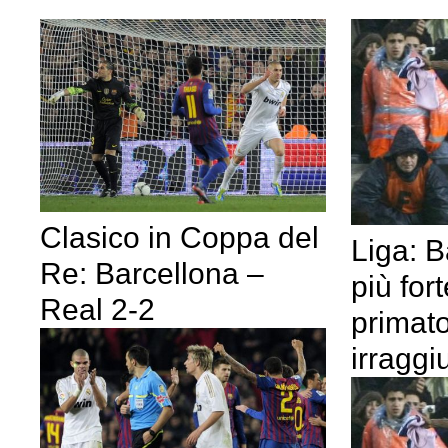
Clasico in Coppa del
Liga: B
Re: Barcellona –
più fort
Real 2-2
primat
irraggi