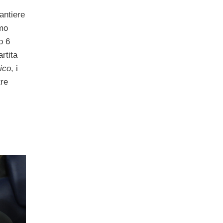
l
antiere
imo
o 6
artita
ico
, i
tre