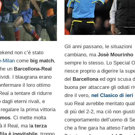
Gli anni passano, le situazioni
ekend non c’è stato
cambiano, ma
Josè Mourinho
-Milan
come
big match
,
sempre lo stesso. Lo Special 
che un
Barcellona-Real
riesce proprio a digerire la supe
ividi. I blaugrana erano
del
Barcellona
ed ogni scusa d
nfermare il loro ottimo
buona per attaccare gli odiati ri
eal a tentare di ridurre
dire il vero,
nel Clasico di ieri
dagli eterni rivali, e
suo Real avrebbe meritato qua
 regalare la prima vittoria
di più del 2-2, ma ciò non giustif
amos
. Ci mette molta
comportamento dell’uomo di Se
 il Real, ma l
a terza
che a fine gara ha atteso l’arbit
fila è inevitabile
, troppo