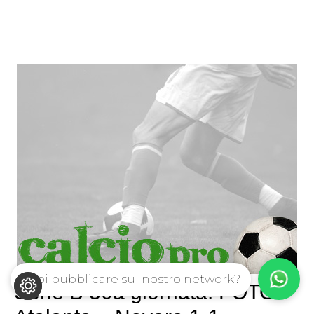
Vuoi pubblicare sul nostro network?
Serie B 30a giornata: FOTO