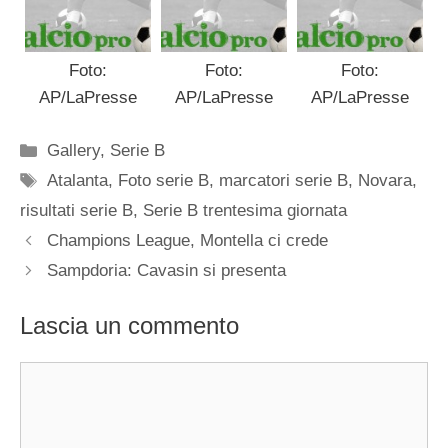
Foto:
Foto:
Foto:
AP/LaPresse
AP/LaPresse
AP/LaPresse
Categorie
Gallery
,
Serie B
Tag
Atalanta
,
Foto serie B
,
marcatori serie B
,
Novara
,
risultati serie B
,
Serie B trentesima giornata
Champions League, Montella ci crede
Sampdoria: Cavasin si presenta
Lascia un commento
Commento