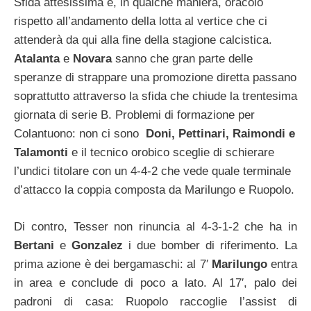
Sfida attesissima e, in qualche maniera, oracolo
rispetto all’andamento della lotta al vertice che ci
attenderà da qui alla fine della stagione calcistica.
Atalanta
e
Novara
sanno che gran parte delle
speranze di strappare una promozione diretta passano
soprattutto attraverso la sfida che chiude la trentesima
giornata di serie B. Problemi di formazione per
Colantuono: non ci sono
Doni, Pettinari, Raimondi e
Talamonti
e il tecnico orobico sceglie di schierare
l’undici titolare con un 4-4-2 che vede quale terminale
d’attacco la coppia composta da Marilungo e Ruopolo.
Di contro, Tesser non rinuncia al 4-3-1-2 che ha in
Bertani
e
Gonzalez
i due bomber di riferimento. La
prima azione è dei bergamaschi: al 7′
Marilungo
entra
in area e conclude di poco a lato. Al 17′, palo dei
padroni di casa: Ruopolo raccoglie l’assist di