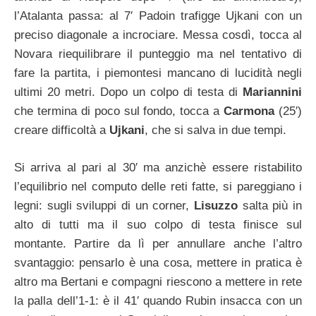
l’Atalanta passa: al 7′ Padoin trafigge Ujkani con un
preciso diagonale a incrociare. Messa cosdì, tocca al
Novara riequilibrare il punteggio ma nel tentativo di
fare la partita, i piemontesi mancano di lucidità negli
ultimi 20 metri. Dopo un colpo di testa di
Mariannini
che termina di poco sul fondo, tocca a
Carmona
(25′)
creare difficoltà a
Ujkani
, che si salva in due tempi.
Si arriva al pari al 30′ ma anzichè essere ristabilito
l’equilibrio nel computo delle reti fatte, si pareggiano i
legni: sugli sviluppi di un corner,
Lisuzzo
salta più in
alto di tutti ma il suo colpo di testa finisce sul
montante. Partire da lì per annullare anche l’altro
svantaggio: pensarlo è una cosa, mettere in pratica è
altro ma Bertani e compagni riescono a mettere in rete
la palla dell’1-1: è il 41′ quando Rubin insacca con un