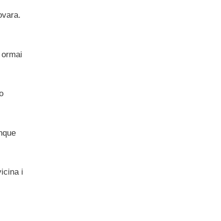
ovara.
 ormai
o
inque
icina i