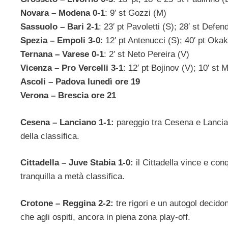
Novara – Modena 0-1
: 9′ st Gozzi (M)
Sassuolo – Bari 2-1
: 23′ pt Pavoletti (S); 28′ st Defen
Spezia – Empoli 3-0
: 12′ pt Antenucci (S); 40′ pt Oka
Ternana – Varese 0-1
: 2′ st Neto Pereira (V)
Vicenza – Pro Vercelli 3-1
: 12′ pt Bojinov (V); 10′ st 
Ascoli – Padova lunedì ore 19
Verona – Brescia ore 21
Cesena – Lanciano 1-1:
pareggio tra Cesena e Lancian
della classifica.
Cittadella – Juve Stabia 1-0:
il Cittadella vince e con
tranquilla a metà classifica.
Crotone – Reggina 2-2:
tre rigori e un autogol decido
che agli ospiti, ancora in piena zona play-off.