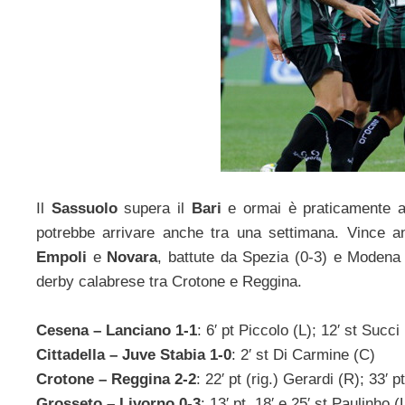
Il
Sassuolo
supera il
Bari
e ormai è praticamente a
potrebbe arrivare anche tra una settimana. Vince a
Empoli
e
Novara
, battute da Spezia (0-3) e Modena 
derby calabrese tra Crotone e Reggina.
Cesena – Lanciano 1-1
: 6′ pt Piccolo (L); 12′ st Succi
Cittadella – Juve Stabia 1-0
: 2′ st Di Carmine (C)
Crotone – Reggina 2-2
: 22′ pt (rig.) Gerardi (R); 33′ p
Grosseto – Livorno 0-3
: 13′ pt, 18′ e 25′ st Paulinho (