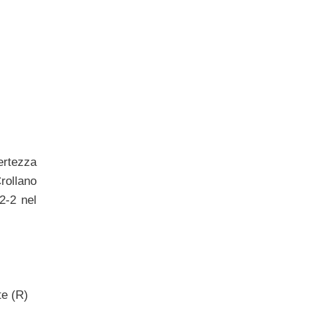
ertezza
rollano
2-2 nel
te (R)