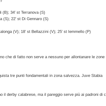
di (B); 34′ st Terranova (S)
ka (S); 22′ st Di Gennaro (S)
Malonga (V); 18′ st Bellazzini (V); 25′ st Iemmello (P)
o che di fatto non serve a nessuno per allontanare le zone
quista tre punti fondamentali in zona salvezza. Juve Stabia
no il derby calabrese, ma il pareggio serve più ai padroni di 